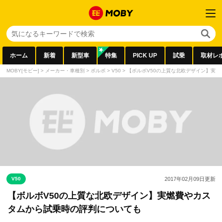
ホーム
新着
新型車
特集
PICK UP
試乗
取材レ
MOBY[モビー]
>
メーカー・車種別
>
ボルボ
>
V50
>
【ボルボV50の上質な北欧デザイン】実
V50
2017年02月09日
更新
【ボルボV50の上質な北欧デザイン】実燃費やカス
タムから試乗時の評判についても