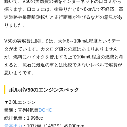
続いて、V50の実燃費の例をインターネットの口コミから
探ります。口コミには、街乗りだと6〜8km/Lで不経済、高
速道路や長距離運転だと走行距離が伸びるなどの意見があ
りました。
V50の実燃費に関しては、大体8～10km/L程度というデー
タが出ています。カタログ値との差はあまりありません
が、燃料にハイオクを使用する上で10km/L程度の燃費と考
えると、流石に最近の車とは比較できないレベルで燃費が
悪いようです。
ボルボV50のエンジンスぺック
▼2.0Lエンジン
種類：直列4気筒
DOHC
総排気量：1,998cc
最高出力
：107kW（145PS）/6,000rpm