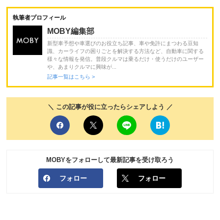
執筆者プロフィール
MOBY編集部
新型車予想や車選びのお役立ち記事、車や免許にまつわる豆知
識、カーライフの困りごとを解決する方法など、自動車に関する
様々な情報を発信。普段クルマは乗るだけ・使うだけのユーザー
や、あまりクルマに興味が...
記事一覧はこちら >
＼ この記事が役に立ったらシェアしよう ／
MOBYをフォローして最新記事を受け取ろう
フォロー
フォロー