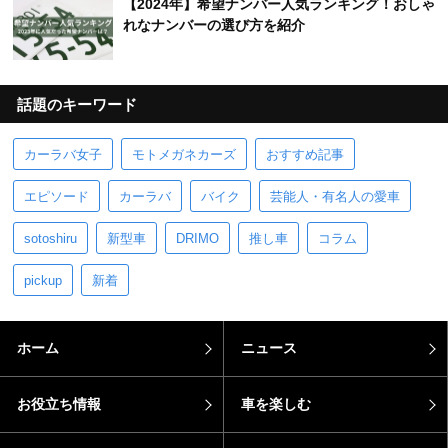
【2024年】希望ナンバー人気ランキング！おしゃ
れなナンバーの選び方を紹介
話題のキーワード
カーラバ女子
モトメガネカーズ
おすすめ記事
エピソード
カーラバ
バイク
芸能人・有名人の愛車
sotoshiru
新型車
DRIMO
推し車
コラム
pickup
新着
ホーム
ニュース
お役立ち情報
車を楽しむ