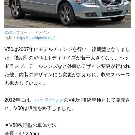
OSX
パブリック・ドメイン
出典 ：
https://ja.wikipedia.org/
V50は2007年にモデルチェンジを行い、後期型となりまし
た。後期型のV50はボディサイズが若干大きくなり、ヘッ
ドランプ、テールレンズなど外装のデザイン変更が行われ
た他、内装のデザインにも変更が加えられ、収納スペース
も拡大しています。
2012年には、
ハッチバック
のV40が後継車種として発売さ
れ、V50は販売を終了しました。
▼V50後期型の車体寸法
全長：4,522mm