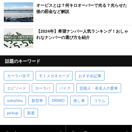
オービスとは？何キロオーバーで光る？光らせた
後の罰金など解説
【2024年】希望ナンバー人気ランキング！おしゃ
れなナンバーの選び方を紹介
話題のキーワード
カーラバ女子
モトメガネカーズ
おすすめ記事
エピソード
カーラバ
バイク
芸能人・有名人の愛車
sotoshiru
新型車
DRIMO
推し車
コラム
pickup
新着