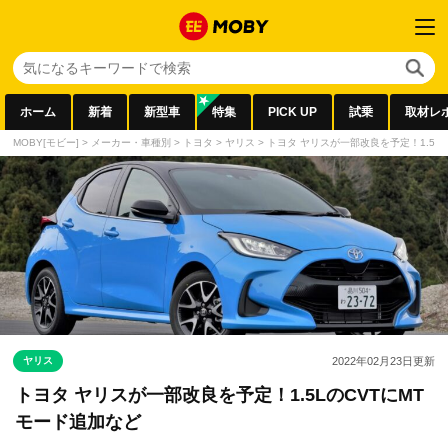
ホーム
新着
新型車
特集
PICK UP
試乗
取材レ
MOBY[モビー]
>
メーカー・車種別
>
トヨタ
>
ヤリス
>
トヨタ ヤリスが一部改良を予定！1.5L
ヤリス
2022年02月23日
更新
トヨタ ヤリスが一部改良を予定！1.5LのCVTにMT
モード追加など