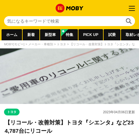
ホーム
新着
新型車
特集
PICK UP
試乗
取材レ
MOBY[モビー]
>
メーカー・車種別
>
トヨタ
>
【リコール・改善対策】トヨタ『シエンタ』など23
トヨタ
2023年04月06日
更新
【リコール・改善対策】トヨタ『シエンタ』など23
4,787台にリコール