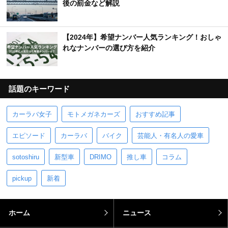
後の罰金など解説
【2024年】希望ナンバー人気ランキング！おしゃ
れなナンバーの選び方を紹介
話題のキーワード
カーラバ女子
モトメガネカーズ
おすすめ記事
エピソード
カーラバ
バイク
芸能人・有名人の愛車
sotoshiru
新型車
DRIMO
推し車
コラム
pickup
新着
ホーム
ニュース