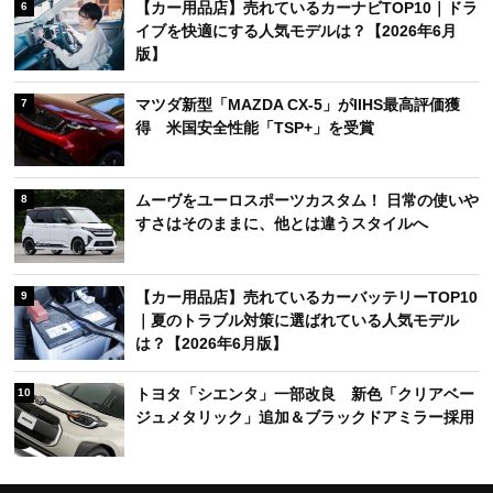
【カー用品店】売れているカーナビTOP10｜ドラ
6
イブを快適にする人気モデルは？【2026年6月
版】
マツダ新型「MAZDA CX-5」がIIHS最高評価獲
7
得 米国安全性能「TSP+」を受賞
ムーヴをユーロスポーツカスタム！ 日常の使いや
8
すさはそのままに、他とは違うスタイルへ
【カー用品店】売れているカーバッテリーTOP10
9
｜夏のトラブル対策に選ばれている人気モデル
は？【2026年6月版】
トヨタ「シエンタ」一部改良 新色「クリアベー
10
ジュメタリック」追加＆ブラックドアミラー採用