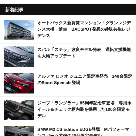
関連キーワード
pickup
新着
アクセスランキング
週間
月間
新着記事
オートバックス新賃貸マンション「グランレジデ
ンス大橋」誕生 BACSPOT発想の趣味共生レジ
デンス
スバル「ステラ」改良モデル発表 運転支援機能
を大幅アップデート