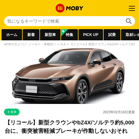
ホーム
新着
新型車
特集
PICK UP
試乗
取材レ
MOBY[モビー]
>
メーカー・車種別
>
トヨタ
>
【リコール】新型クラウンやbZ4X/ソルテラ約5
トヨタ
2023年02月16日
更新
【リコール】新型クラウンやbZ4X/ソルテラ約5,000
台に、衝突被害軽減ブレーキが作動しないおそれ