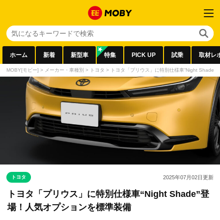
ホーム
新着
新型車
特集
PICK UP
試乗
取材レ
MOBY[モビー]
>
メーカー・車種別
>
トヨタ
>
トヨタ「プリウス」に特別仕様車“Night Shad
トヨタ
2025年07月02日
更新
トヨタ「プリウス」に特別仕様車“Night Shade”登
場！人気オプションを標準装備