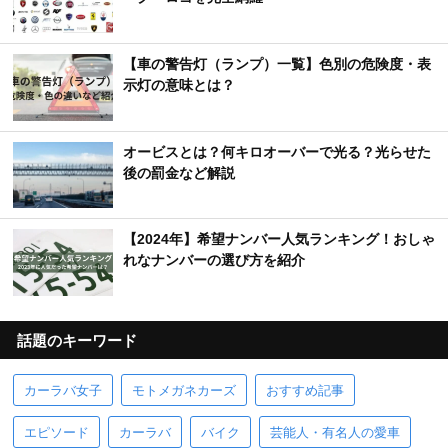
【車の警告灯（ランプ）一覧】色別の危険度・表
示灯の意味とは？
オービスとは？何キロオーバーで光る？光らせた
後の罰金など解説
【2024年】希望ナンバー人気ランキング！おしゃ
れなナンバーの選び方を紹介
話題のキーワード
カーラバ女子
モトメガネカーズ
おすすめ記事
エピソード
カーラバ
バイク
芸能人・有名人の愛車