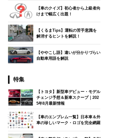
【車のクイズ】初心者から上級者向
けまで幅広く出題！
【くるまTips】運転の苦手意識を
解消するヒントを解説！
【ややこし語】違いが分かりづらい
自動車用語を解説
特集
【トヨタ】新型車デビュー・モデル
チェンジ予想＆新車スクープ｜202
5年8月最新情報
【車のエンブレム一覧】日本車＆外
車の珍しいマーク・ロゴを完全網羅