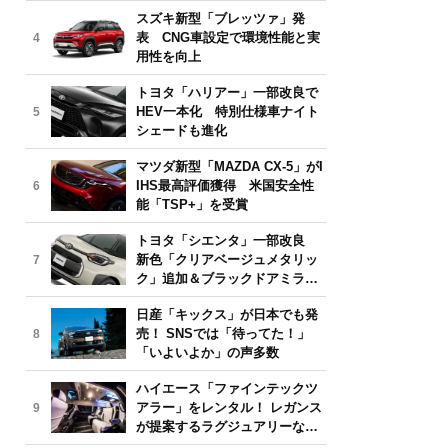
気モデルは？【2026年6月版】
スズキ新型「ブレッツァ」発
表 CNG車設定で環境性能と実
4
用性を向上
トヨタ「ハリアー」一部改良で
HEV一本化 特別仕様車ナイト
5
シェードも進化
マツダ新型「MAZDA CX-5」がI
IHS最高評価獲得 米国安全性
6
能「TSP+」を受賞
トヨタ「シエンタ」一部改良
新色「クリアベージュメタリッ
7
ク」追加＆ブラックドアミラー
採用
日産「キックス」が日本でも発
売！ SNSでは「待ってた！」
8
「いよいよか」の声多数
ハイエース「ファインテックツ
アラー」をレンタル！ レガンス
9
が提案するラグジュアリーな移
動体験