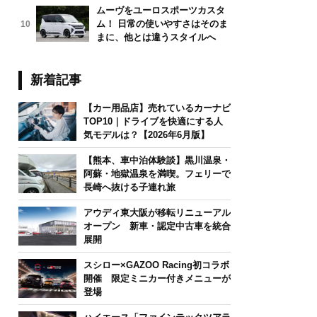
ムーヴをユーロスポーツカスタ
ム！ 日常の使いやすさはそのま
10
まに、他とは違うスタイルへ
新着記事
【カー用品店】売れているカーナビ
TOP10｜ドライブを快適にする人
気モデルは？【2026年6月版】
【熊本、車中泊体験談】黒川温泉・
阿蘇・地獄温泉を満喫。フェリーで
長崎へ抜ける子連れ旅
アウディ東大阪が移転リニューアル
オープン 新車・認定中古車を統合
展開
スシロー×GAZOO Racing初コラボ
開催 限定ミニカー付きメニューが
登場