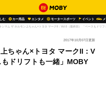
しむ
カー用品
エンタメ
モータースポーツ
イベント
メ
キシマム ザ ホルモン上ちゃん×トヨタ マークII：Vol.6（最終回） 「ベースもドリ
2017年10月07日
更新
上ちゃん×トヨタ マークII：V
ースもドリフトも一緒」MOBY