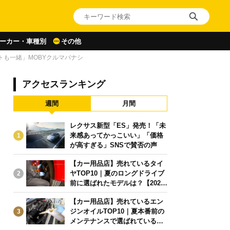
ーカー・車種別
その他
フトも一緒」MOBYクルマバナシ
アクセスランキング
週間
月間
レクサス新型「ES」発売！「未
来感あってかっこいい」「価格
1
が高すぎる」SNSで賛否の声
【カー用品店】売れているタイ
ヤTOP10｜夏のロングドライブ
2
前に選ばれたモデルは？【2026
年6月版】
【カー用品店】売れているエン
ジンオイルTOP10｜夏本番前の
3
メンテナンスで選ばれている人