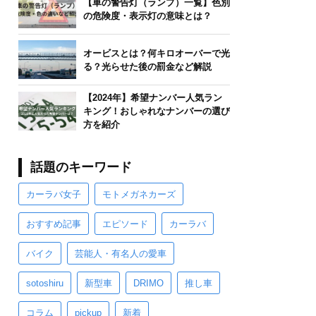
【車の警告灯（ランプ）一覧】色別
の危険度・表示灯の意味とは？
オービスとは？何キロオーバーで光
る？光らせた後の罰金など解説
【2024年】希望ナンバー人気ラン
キング！おしゃれなナンバーの選び
方を紹介
話題のキーワード
カーラバ女子
モトメガネカーズ
おすすめ記事
エピソード
カーラバ
バイク
芸能人・有名人の愛車
sotoshiru
新型車
DRIMO
推し車
コラム
pickup
新着