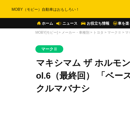
MOBY（モビー）自動車はおもしろい！
ホーム
ニュース
お役立ち情報
車を楽
MOBY[モビー]
>
メーカー・車種別
>
トヨタ
>
マークⅡ
>
マ
マークⅡ
マキシマム ザ ホルモン
ol.6（最終回） 「ベ
クルマバナシ