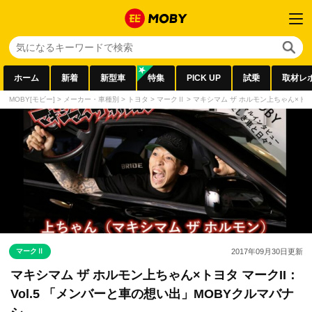
ホーム
新着
新型車
特集
PICK UP
試乗
取材レ
MOBY[モビー]
>
メーカー・車種別
>
トヨタ
>
マークⅡ
>
マキシマム ザ ホルモン上ちゃん×トヨタ
マークⅡ
2017年09月30日
更新
マキシマム ザ ホルモン上ちゃん×トヨタ マークII：
Vol.5 「メンバーと車の想い出」MOBYクルマバナ