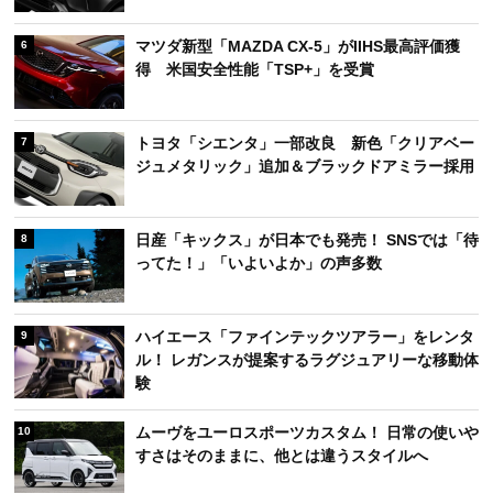
マツダ新型「MAZDA CX-5」がIIHS最高評価獲
6
得 米国安全性能「TSP+」を受賞
トヨタ「シエンタ」一部改良 新色「クリアベー
7
ジュメタリック」追加＆ブラックドアミラー採用
日産「キックス」が日本でも発売！ SNSでは「待
8
ってた！」「いよいよか」の声多数
ハイエース「ファインテックツアラー」をレンタ
9
ル！ レガンスが提案するラグジュアリーな移動体
験
ムーヴをユーロスポーツカスタム！ 日常の使いや
10
すさはそのままに、他とは違うスタイルへ