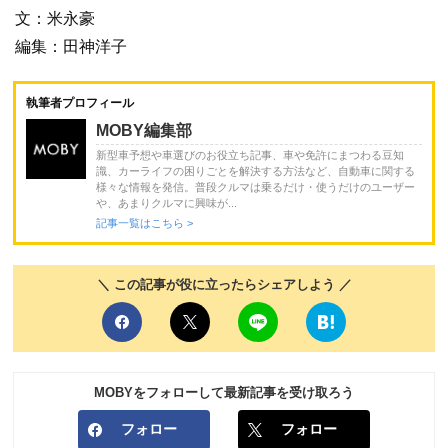
文：米永豪
編集：田神洋子
執筆者プロフィール
MOBY編集部
新型車予想や車選びのお役立ち記事、車や免許にまつわる豆知
識、カーライフの困りごとを解決する方法など、自動車に関する
様々な情報を発信。普段クルマは乗るだけ・使うだけのユーザー
や、あまりクルマに興味が...
記事一覧はこちら >
＼ この記事が役に立ったらシェアしよう ／
MOBYをフォローして最新記事を受け取ろう
フォロー
フォロー