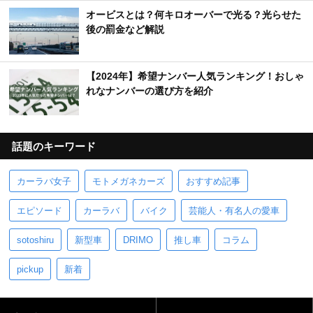
オービスとは？何キロオーバーで光る？光らせた
後の罰金など解説
【2024年】希望ナンバー人気ランキング！おしゃ
れなナンバーの選び方を紹介
話題のキーワード
カーラバ女子
モトメガネカーズ
おすすめ記事
エピソード
カーラバ
バイク
芸能人・有名人の愛車
sotoshiru
新型車
DRIMO
推し車
コラム
pickup
新着