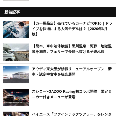
新着記事
【カー用品店】売れているカーナビTOP10｜ドラ
イブを快適にする人気モデルは？【2026年6月
版】
【熊本、車中泊体験談】黒川温泉・阿蘇・地獄温
泉を満喫。フェリーで長崎へ抜ける子連れ旅
アウディ東大阪が移転リニューアルオープン 新
車・認定中古車を統合展開
スシロー×GAZOO Racing初コラボ開催 限定ミ
ニカー付きメニューが登場
ハイエース「ファインテックツアラー」をレンタ