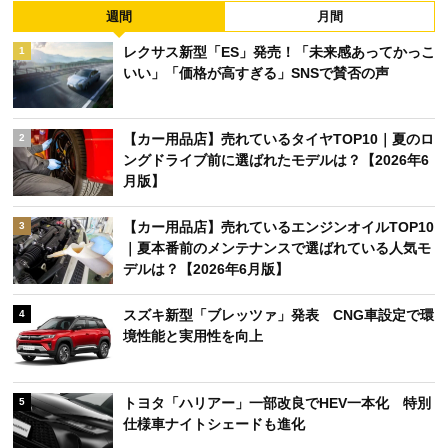
週間
月間
レクサス新型「ES」発売！「未来感あってかっこ
1
いい」「価格が高すぎる」SNSで賛否の声
【カー用品店】売れているタイヤTOP10｜夏のロ
2
ングドライブ前に選ばれたモデルは？【2026年6
月版】
【カー用品店】売れているエンジンオイルTOP10
3
｜夏本番前のメンテナンスで選ばれている人気モ
デルは？【2026年6月版】
スズキ新型「ブレッツァ」発表 CNG車設定で環
4
境性能と実用性を向上
トヨタ「ハリアー」一部改良でHEV一本化 特別
5
仕様車ナイトシェードも進化