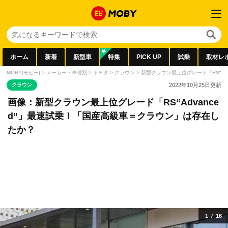
ホーム
新着
新型車
特集
PICK UP
試乗
取材レ
MOBY[モビー]
>
メーカー・車種別
>
トヨタ
>
クラウン
>
新型クラウン最上位グレード「RS“Ad
クラウン
2022年10月25日
更新
画像：新型クラウン最上位グレード「RS“Advance
d”」最速試乗！「国産高級車＝クラウン」は存在し
たか？
1
/
16