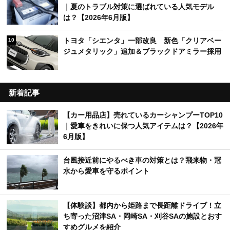
｜夏のトラブル対策に選ばれている人気モデル
は？【2026年6月版】
トヨタ「シエンタ」一部改良 新色「クリアベー
10
ジュメタリック」追加＆ブラックドアミラー採用
新着記事
【カー用品店】売れているカーシャンプーTOP10
｜愛車をきれいに保つ人気アイテムは？【2026年
6月版】
台風接近前にやるべき車の対策とは？飛来物・冠
水から愛車を守るポイント
【体験談】都内から姫路まで長距離ドライブ！立
ち寄った沼津SA・岡崎SA・刈谷SAの施設とおす
すめグルメを紹介