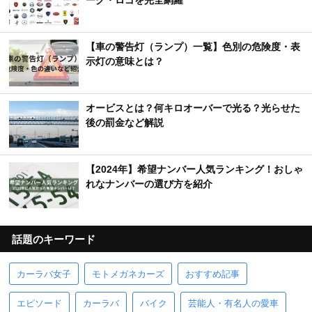
ーク・ロゴを完全網羅
【車の警告灯（ランプ）一覧】色別の危険度・表
示灯の意味とは？
オービスとは？何キロオーバーで光る？光らせた
後の罰金など解説
【2024年】希望ナンバー人気ランキング！おしゃ
れなナンバーの選び方を紹介
話題のキーワード
カーラバ女子
モトメガネカーズ
おすすめ記事
エピソード
カーラバ
バイク
芸能人・有名人の愛車