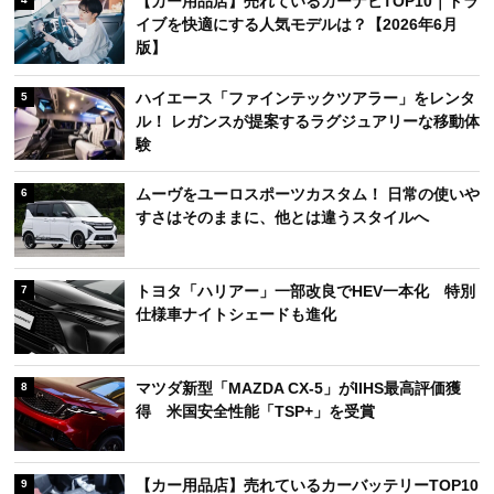
【カー用品店】売れているカーナビTOP10｜ドラ
イブを快適にする人気モデルは？【2026年6月
版】
ハイエース「ファインテックツアラー」をレンタ
5
ル！ レガンスが提案するラグジュアリーな移動体
験
ムーヴをユーロスポーツカスタム！ 日常の使いや
6
すさはそのままに、他とは違うスタイルへ
トヨタ「ハリアー」一部改良でHEV一本化 特別
7
仕様車ナイトシェードも進化
マツダ新型「MAZDA CX-5」がIIHS最高評価獲
8
得 米国安全性能「TSP+」を受賞
【カー用品店】売れているカーバッテリーTOP10
9