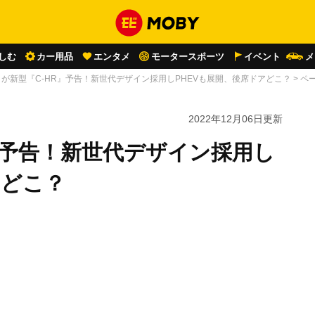
しむ
カー用品
エンタメ
モータースポーツ
イベント
メ
が新型『C-HR』予告！新世代デザイン採用しPHEVも展開、後席ドアどこ？
>
ペー
2022年12月06日
更新
』予告！新世代デザイン採用し
アどこ？