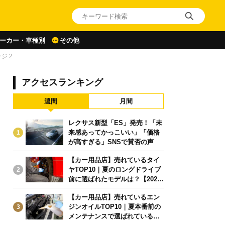
ーカー・車種別
その他
ジ 2
アクセスランキング
週間
月間
レクサス新型「ES」発売！「未
来感あってかっこいい」「価格
1
が高すぎる」SNSで賛否の声
【カー用品店】売れているタイ
ヤTOP10｜夏のロングドライブ
2
前に選ばれたモデルは？【2026
年6月版】
【カー用品店】売れているエン
ジンオイルTOP10｜夏本番前の
3
メンテナンスで選ばれている人