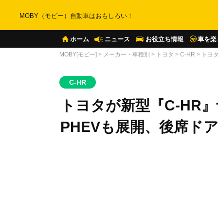
MOBY（モビー）自動車はおもしろい！
ホーム
ニュース
お役立ち情報
車を楽
MOBY[モビー]
>
メーカー・車種別
>
トヨタ
>
C-HR
>
トヨタ
C-HR
トヨタが新型『C-HR
PHEVも展開、後席ド