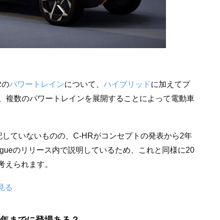
Rの
パワートレイン
について、
ハイブリッド
に加えてプ
。複数のパワートレインを展開することによって電動車
記していないものの、C-HRがコンセプトの発表から2年
logueのリリース内で説明しているため、これと同様に20
と考えられます。
を見る
25年までに登場ある？