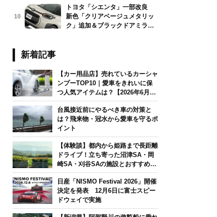
トヨタ「シエンタ」一部改良
新色「クリアベージュメタリッ
10
ク」追加＆ブラックドアミラー
採用
新着記事
【カー用品店】売れているカーシャ
ンプーTOP10｜愛車をきれいに保
つ人気アイテムは？【2026年6月
版】
台風接近前にやるべき車の対策と
は？飛来物・冠水から愛車を守るポ
イント
【体験談】都内から姫路まで長距離
ドライブ！立ち寄った沼津SA・岡
崎SA・刈谷SAの施設とおすすめグ
ルメを紹介
日産「NISMO Festival 2026」開催
決定を発表 12月6日に富士スピー
ドウェイで実施