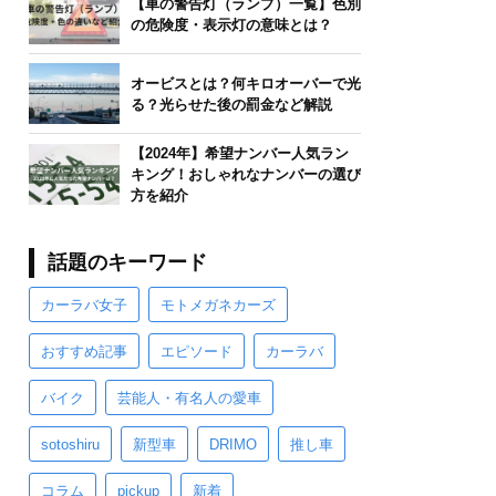
【車の警告灯（ランプ）一覧】色別
の危険度・表示灯の意味とは？
オービスとは？何キロオーバーで光
る？光らせた後の罰金など解説
【2024年】希望ナンバー人気ラン
キング！おしゃれなナンバーの選び
方を紹介
話題のキーワード
カーラバ女子
モトメガネカーズ
おすすめ記事
エピソード
カーラバ
バイク
芸能人・有名人の愛車
sotoshiru
新型車
DRIMO
推し車
コラム
pickup
新着