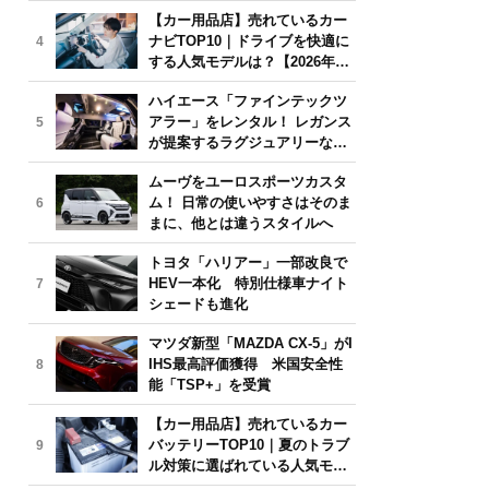
気モデルは？【2026年6月版】
【カー用品店】売れているカー
ナビTOP10｜ドライブを快適に
4
する人気モデルは？【2026年6
月版】
ハイエース「ファインテックツ
アラー」をレンタル！ レガンス
5
が提案するラグジュアリーな移
動体験
ムーヴをユーロスポーツカスタ
ム！ 日常の使いやすさはそのま
6
まに、他とは違うスタイルへ
トヨタ「ハリアー」一部改良で
HEV一本化 特別仕様車ナイト
7
シェードも進化
マツダ新型「MAZDA CX-5」がI
IHS最高評価獲得 米国安全性
8
能「TSP+」を受賞
【カー用品店】売れているカー
バッテリーTOP10｜夏のトラブ
9
ル対策に選ばれている人気モデ
ルは？【2026年6月版】