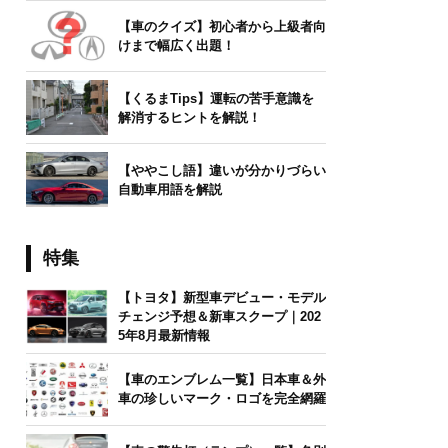
【車のクイズ】初心者から上級者向
けまで幅広く出題！
【くるまTips】運転の苦手意識を
解消するヒントを解説！
【ややこし語】違いが分かりづらい
自動車用語を解説
特集
【トヨタ】新型車デビュー・モデル
チェンジ予想＆新車スクープ｜202
5年8月最新情報
【車のエンブレム一覧】日本車＆外
車の珍しいマーク・ロゴを完全網羅