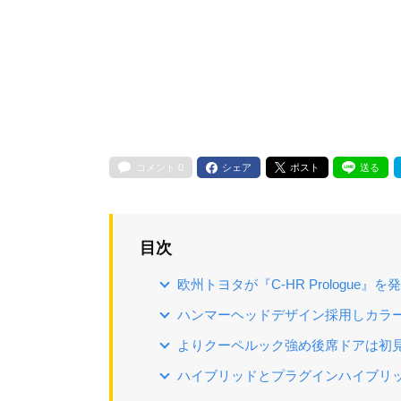
コメント
0
シェア
ポスト
送る
目次
欧州トヨタが『C-HR Prologue』を
ハンマーヘッドデザイン採用しカラ
よりクーペルック強め後席ドアは初
ハイブリッドとプラグインハイブリ