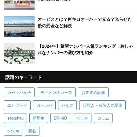
オービスとは？何キロオーバーで光る？光らせた
後の罰金など解説
【2024年】希望ナンバー人気ランキング！おしゃ
れなナンバーの選び方を紹介
話題のキーワード
カーラバ女子
モトメガネカーズ
おすすめ記事
エピソード
カーラバ
バイク
芸能人・有名人の愛車
sotoshiru
新型車
DRIMO
推し車
コラム
pickup
新着