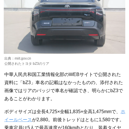
出典：miit.gov.cn
公開されたトヨタ bZ3のリア
中華人民共和国工業情報化部のWEBサイトで公開された
資料に「bZ3」車名の記載はなかったものの、添付された
画像ではリアのバッジで車名が確認でき、明らかにbZ3で
あることがわかります。
ボディサイズは全長4,725×全幅1,835×全高1,475mmで、
ホ
イールベース
が2,880。前後トレッドはともに1,580です。
乗車定員は5人で最高速度が160km/hとなり、装着タイヤ