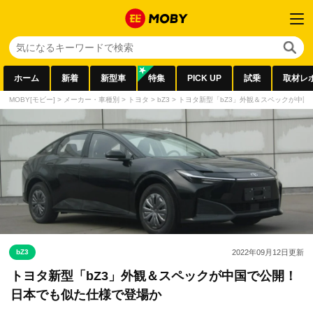
ホーム
新着
新型車
特集
PICK UP
試乗
取材レ
MOBY[モビー]
>
メーカー・車種別
>
トヨタ
>
bZ3
>
トヨタ新型「bZ3」外観＆スペックが中
bZ3
2022年09月12日
更新
トヨタ新型「bZ3」外観＆スペックが中国で公開！
日本でも似た仕様で登場か