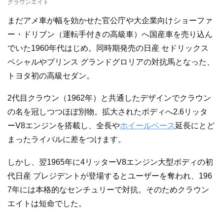
クラウンエイト
まだアメ車が幅を効かせた官公庁や大企業向けショーファ
ー・ドリブン（運転手付きの高級車）へ国産車を売り込ん
でいた1960年代はじめ。同時期発売の日産 セドリックス
ペシャルやプリンス グランドグロリアの対抗馬となった、
トヨタ初の高級セダン。
2代目クラウン（1962年）と共通したデザインでクラウン
の名を冠しつつほぼ別物。拡大されたボディへ2.6リッタ
ーV8エンジンを搭載し、全長や
ホイールベース
延長にとど
まったライバルに差をつけます。
しかし、翌1965年に4リッターV8エンジン大型ボディの初
代日産 プレジデントが登場するとユーザーを奪われ、196
7年には本格的なセンチュリーで対抗。そのためクラウン
エイトは短命でした。