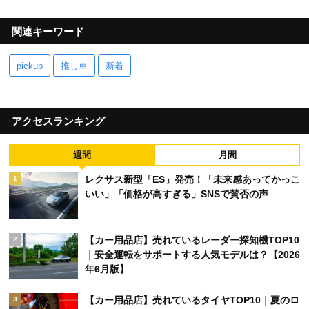
関連キーワード
pickup
推し車
新着
アクセスランキング
週間
月間
レクサス新型「ES」発売！「未来感あってかっこ
1
いい」「価格が高すぎる」SNSで賛否の声
【カー用品店】売れているレーダー探知機TOP10
2
｜安全運転をサポートする人気モデルは？【2026
年6月版】
【カー用品店】売れているタイヤTOP10｜夏のロ
3