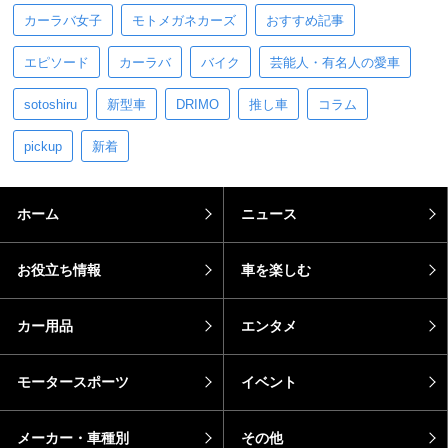
カーラバ女子
モトメガネカーズ
おすすめ記事
エピソード
カーラバ
バイク
芸能人・有名人の愛車
sotoshiru
新型車
DRIMO
推し車
コラム
pickup
新着
ホーム
ニュース
お役立ち情報
車を楽しむ
カー用品
エンタメ
モータースポーツ
イベント
メーカー・車種別
その他