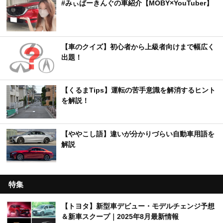
#みぃぱーきんぐの車紹介【MOBY×YouTuber】
【車のクイズ】初心者から上級者向けまで幅広く
出題！
【くるまTips】運転の苦手意識を解消するヒント
を解説！
【ややこし語】違いが分かりづらい自動車用語を
解説
特集
【トヨタ】新型車デビュー・モデルチェンジ予想
＆新車スクープ｜2025年8月最新情報