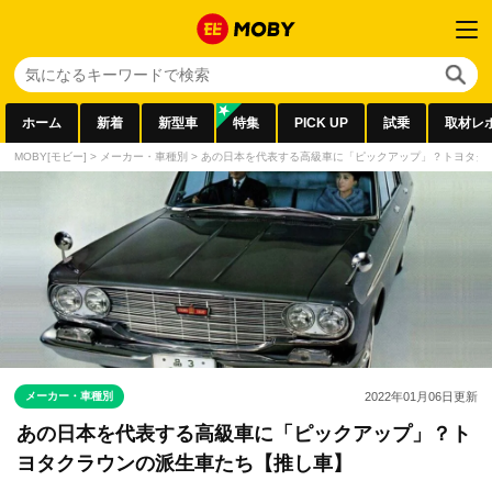
ホーム
新着
新型車
特集
PICK UP
試乗
取材レ
MOBY[モビー]
>
メーカー・車種別
>
あの日本を代表する高級車に「ピックアップ」？トヨタク
メーカー・車種別
2022年01月06日
更新
あの日本を代表する高級車に「ピックアップ」？ト
ヨタクラウンの派生車たち【推し車】