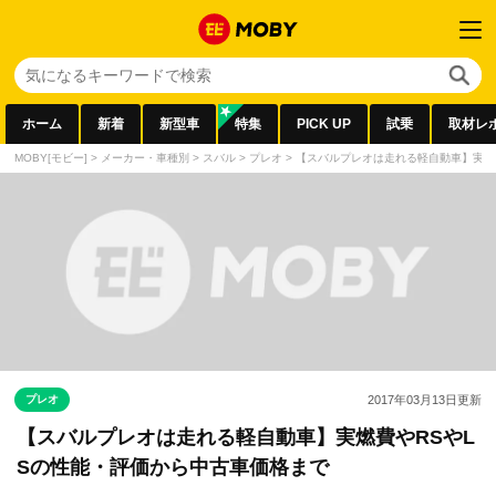
ホーム
新着
新型車
特集
PICK UP
試乗
取材レ
MOBY[モビー]
>
メーカー・車種別
>
スバル
>
プレオ
>
【スバルプレオは走れる軽自動車】実燃
プレオ
2017年03月13日
更新
【スバルプレオは走れる軽自動車】実燃費やRSやL
Sの性能・評価から中古車価格まで