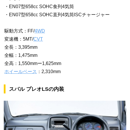
・EN07型658cc SOHC食列4気筒
・EN07型658cc SOHC直列4気筒ISCチャージャー
駆動方式：FF/
4WD
変速機：5MT/
CVT
全長：3,395mm
全幅：1,475mm
全高：1,550mmー1,625mm
ホイールベース
：2,310mm
スバル プレオLSの内装