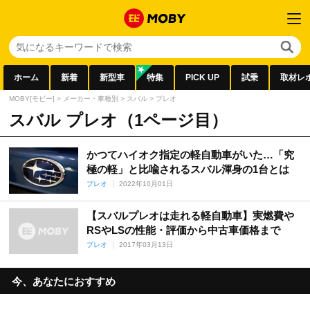
ホーム
新着
新型車
特集
PICK UP
試乗
取材レ
MOBY[モビー]
>
メーカー・車種別
>
スバル
>
プレオ
スバル プレオ（1ページ目）
かつてハイオク指定の軽自動車がいた…「究
極の軽」と比喩されるスバル渾身の1台とは
プレオ
2022年10月01日
【スバルプレオは走れる軽自動車】実燃費や
RSやLSの性能・評価から中古車価格まで
プレオ
2017年03月13日
今、あなたにおすすめ