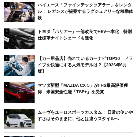
ハイエース「ファインテックツアラー」をレンタ
4
ル！ レガンスが提案するラグジュアリーな移動体
験
トヨタ「ハリアー」一部改良でHEV一本化 特別
5
仕様車ナイトシェードも進化
【カー用品店】売れているカーナビTOP10｜ドラ
6
イブを快適にする人気モデルは？【2026年6月
版】
マツダ新型「MAZDA CX-5」がIIHS最高評価獲
7
得 米国安全性能「TSP+」を受賞
ムーヴをユーロスポーツカスタム！ 日常の使いや
8
すさはそのままに、他とは違うスタイルへ