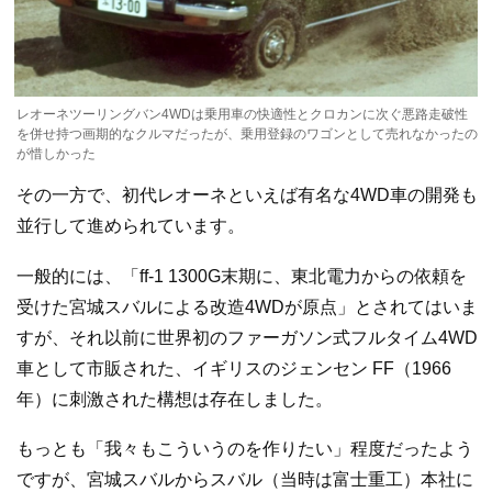
レオーネツーリングバン4WDは乗用車の快適性とクロカンに次ぐ悪路走破性
を併せ持つ画期的なクルマだったが、乗用登録のワゴンとして売れなかったの
が惜しかった
その一方で、初代レオーネといえば有名な4WD車の開発も
並行して進められています。
一般的には、「ff-1 1300G末期に、東北電力からの依頼を
受けた宮城スバルによる改造4WDが原点」とされてはいま
すが、それ以前に世界初のファーガソン式フルタイム4WD
車として市販された、イギリスのジェンセン FF（1966
年）に刺激された構想は存在しました。
もっとも「我々もこういうのを作りたい」程度だったよう
ですが、宮城スバルからスバル（当時は富士重工）本社に