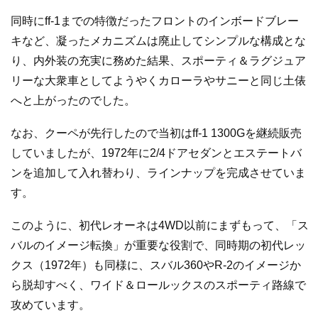
同時にff-1までの特徴だったフロントのインボードブレー
キなど、凝ったメカニズムは廃止してシンプルな構成とな
り、内外装の充実に務めた結果、スポーティ＆ラグジュア
リーな大衆車としてようやくカローラやサニーと同じ土俵
へと上がったのでした。
なお、クーペが先行したので当初はff-1 1300Gを継続販売
していましたが、1972年に2/4ドアセダンとエステートバ
ンを追加して入れ替わり、ラインナップを完成させていま
す。
このように、初代レオーネは4WD以前にまずもって、「ス
バルのイメージ転換」が重要な役割で、同時期の初代レッ
クス（1972年）も同様に、スバル360やR-2のイメージか
ら脱却すべく、ワイド＆ロールックスのスポーティ路線で
攻めています。