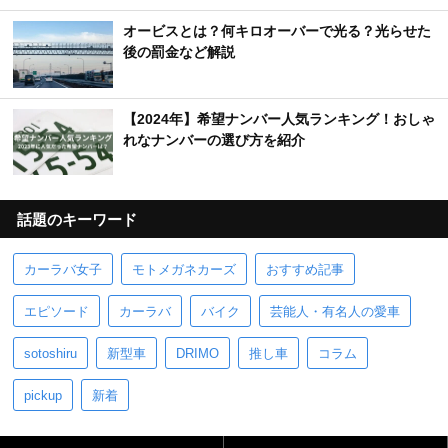
オービスとは？何キロオーバーで光る？光らせた
後の罰金など解説
【2024年】希望ナンバー人気ランキング！おしゃ
れなナンバーの選び方を紹介
話題のキーワード
カーラバ女子
モトメガネカーズ
おすすめ記事
エピソード
カーラバ
バイク
芸能人・有名人の愛車
sotoshiru
新型車
DRIMO
推し車
コラム
pickup
新着