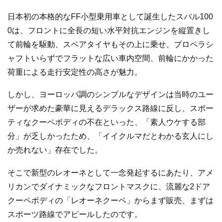
日本初の本格的なFF小型乗用車として誕生したスバル100
0は、フロントに全長の短い水平対抗エンジンを縦置きし
て前輪を駆動、スペアタイヤもその上に乗せ、プロペラシ
ャフトいらずでフラットな広い車内空間、前輪にかかった
荷重による走行安定性の高さが魅力。
しかし、ヨーロッパ調のシンプルなデザインは当時のユー
ザーが求めた豪華に見えるデラックス路線に反し、スポー
ティなクーペボディの不在といった、「素人ウケする部
分」が乏しかったため、「イイクルマだとわかる玄人にし
か売れない」存在でした。
そこで新型のレオーネとして一念発起するにあたり、アメ
リカンでダイナミックなフロントマスクに、流麗な2ドア
クーペボディの「レオーネクーペ」からまず販売、まずは
スポーツ路線でアピールしたのです。