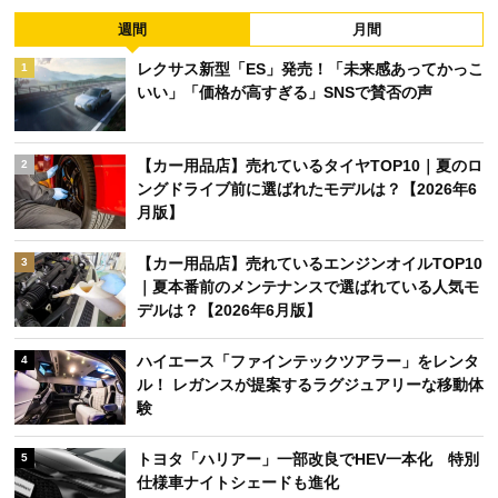
週間
月間
レクサス新型「ES」発売！「未来感あってかっこ
1
いい」「価格が高すぎる」SNSで賛否の声
【カー用品店】売れているタイヤTOP10｜夏のロ
2
ングドライブ前に選ばれたモデルは？【2026年6
月版】
【カー用品店】売れているエンジンオイルTOP10
3
｜夏本番前のメンテナンスで選ばれている人気モ
デルは？【2026年6月版】
ハイエース「ファインテックツアラー」をレンタ
4
ル！ レガンスが提案するラグジュアリーな移動体
験
トヨタ「ハリアー」一部改良でHEV一本化 特別
5
仕様車ナイトシェードも進化