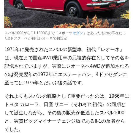
スバル1000からff-1 1300Gまで「スポーツ
セダン
」はあったものの不在だっ
た2ドアクーペが初代レオーネで初設定
1971年に発売されたスバルの新型車、初代「レオーネ」
は、現在まで国産4WD乗用車の元祖的存在としてその名を
記憶されていますが、実際にレオーネへ4WDが追加される
のは発売翌年の1972年にエステートバン、4ドアセダンに
至っては1975年とだいぶ後の話です。
それよりもスバルの戦略として重要だったのは、1966年に
トヨタ カローラ、日産 サニー（それぞれ初代）の同期と
して誕生しながら、その後の販売が低迷したスバル1000
と、実質ビッグマイナーチェンジ版であるff-1の反省から
でした。