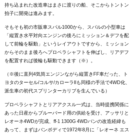
持ち込まれた改造車はまさに渡りの船、そこからトントン
拍子に開発は進みます。
そもそも初の市販車スバル1000から、スバルの小型車は
「縦置き水平対向エンジンの後ろにミッション＆デフを配
して前輪を駆動」というレイアウトですから、ミッション
からそのまま後ろへプロペラシャフトを伸ばし、リアデフ
を配置すれば後輪も駆動できます（※）。
（※後に直列4気筒エンジンながら縦置きFF車だった、ト
ヨタのターセル/コルサ/カローラIIも同様の手法で4WD化、
派生車の初代スプリンターカリブを生んでいる）
プロペラシャフトとリアアクスル一式は、当時提携関係に
あった日産からブルーバード用の供給を受け、アッサリと
レオーネ4WDが完成、ff-1 1300G 4WDバンの改造経緯も
あって、まずはバンボディで1972年8月に「レオーネ エス