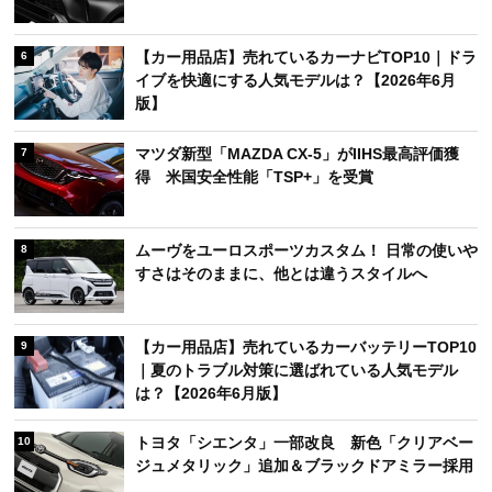
【カー用品店】売れているカーナビTOP10｜ドラ
6
イブを快適にする人気モデルは？【2026年6月
版】
マツダ新型「MAZDA CX-5」がIIHS最高評価獲
7
得 米国安全性能「TSP+」を受賞
ムーヴをユーロスポーツカスタム！ 日常の使いや
8
すさはそのままに、他とは違うスタイルへ
【カー用品店】売れているカーバッテリーTOP10
9
｜夏のトラブル対策に選ばれている人気モデル
は？【2026年6月版】
トヨタ「シエンタ」一部改良 新色「クリアベー
10
ジュメタリック」追加＆ブラックドアミラー採用