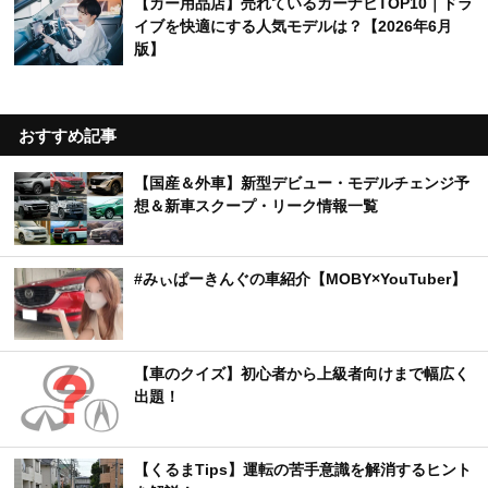
【カー用品店】売れているカーナビTOP10｜ドラ
イブを快適にする人気モデルは？【2026年6月
版】
おすすめ記事
【国産＆外車】新型デビュー・モデルチェンジ予
想＆新車スクープ・リーク情報一覧
#みぃぱーきんぐの車紹介【MOBY×YouTuber】
【車のクイズ】初心者から上級者向けまで幅広く
出題！
【くるまTips】運転の苦手意識を解消するヒント