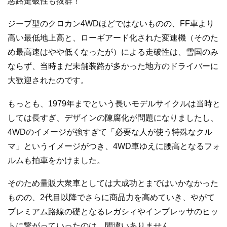
悪路走破性も抜群！
ジープ型のクロカン4WDほどではないものの、FF車より
高い最低地上高と、ローギアード化された変速機（そのた
め最高速はやや低くなったが）による走破性は、雪国のみ
ならず、当時まだ未舗装路が多かった地方のドライバーに
大歓迎されたのです。
もっとも、1979年までという長いモデルサイクルは当時と
しては長すぎ、デザインの陳腐化が問題になりましたし、
4WDのイメージが強すぎて「必要な人が使う特殊なクル
マ」というイメージがつき、4WD車ゆえに腰高となるフォ
ルムも拍車をかけました。
そのため量販大衆車としては大成功とまではいかなかった
ものの、2代目以降でさらに商品力を高めていき、やがて
プレミアム路線の礎となるレガシィやインプレッサのヒッ
トに繋がっていったのは、間違いありません。