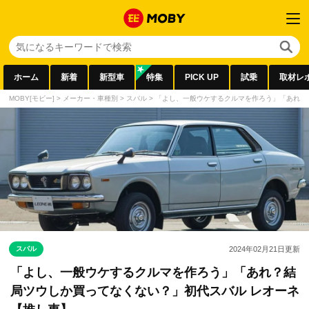
ホーム
新着
新型車
特集
PICK UP
試乗
取材レ
MOBY[モビー]
>
メーカー・車種別
>
スバル
>
「よし、一般ウケするクルマを作ろう」「あれ？
スバル
2024年02月21日
更新
「よし、一般ウケするクルマを作ろう」「あれ？結
局ツウしか買ってなくない？」初代スバル レオーネ