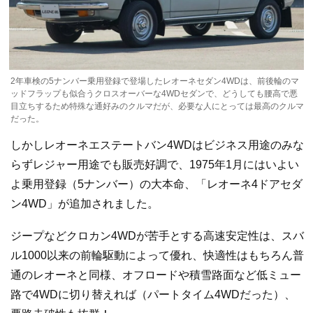
2年車検の5ナンバー乗用登録で登場したレオーネセダン4WDは、前後輪のマ
ッドフラップも似合うクロスオーバーな4WDセダンで、どうしても腰高で悪
目立ちするため特殊な通好みのクルマだが、必要な人にとっては最高のクルマ
だった。
しかしレオーネエステートバン4WDはビジネス用途のみな
らずレジャー用途でも販売好調で、1975年1月にはいよい
よ乗用登録（5ナンバー）の大本命、「レオーネ4ドアセダ
ン4WD」が追加されました。
ジープなどクロカン4WDが苦手とする高速安定性は、スバ
ル1000以来の前輪駆動によって優れ、快適性はもちろん普
通のレオーネと同様、オフロードや積雪路面など低ミュー
路で4WDに切り替えれば（パートタイム4WDだった）、