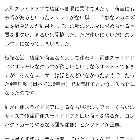
大型スライドドアで後席へ容易に乗降できたり、荷室にも
余裕があるといったメリットがない以上、「妙なメカニズ
ムを組み込んだ結果としてこの種のクルマに求められる本
質を見失い、あるいは妥協した、ただ使いにくいだけのク
ルマ」になってしまいました。
極端な話、後席や荷室など大して使わず、両側スライドド
アのオシャレなクルマが欲しいというならオススメできま
すが、そんなユーザーはほとんどいなかったようで、たっ
た4年程度（日本では3年弱）で販売終了という、失敗作に
なったのです。
結局両側スライドドアにするなら現行のリフターくらいの
サイズで後席両側スライドドアと広い荷室を得るか、コン
パクトカーでやるなら運転席側はヒンジドアが正解。
一足早く初代ポルテを販売していたトヨタなど、「アルト