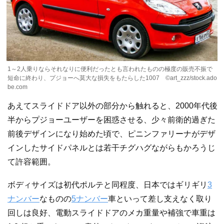
1～2人乗りならそれなりに便利だったとも言われたものの極度の販売不振で
短命に終わり、プジョーへ莫大な損失をもたらした1007 ©art_zzz/stock.ado
be.com
あえてスライドドア以外の部分から触れると、2000年代後
半からプジョーユーザーを困惑させる、少々前衛的過ぎた
前後デザインになり始めた頃で、ピニンファリーナがデザ
インしたサイドパネルとは若干チグハグながらもかろうじ
て許容範囲。
ボディサイズは初代ポルテと同程度、日本ではギリギリ
3
ナンバー
なものの
5ナンバー
車といって差し支えなく取り
回しは良好、電動スライドドアのメカ重量や補強で車重は