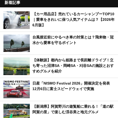
新着記事
【カー用品店】売れているカーシャンプーTOP10
｜愛車をきれいに保つ人気アイテムは？【2026年
6月版】
台風接近前にやるべき車の対策とは？飛来物・冠
水から愛車を守るポイント
【体験談】都内から姫路まで長距離ドライブ！立
ち寄った沼津SA・岡崎SA・刈谷SAの施設とおす
すめグルメを紹介
日産「NISMO Festival 2026」開催決定を発表
12月6日に富士スピードウェイで実施
【新潟県】阿賀野川の遊覧船に乗れる！「道の駅
阿賀の里」で楽しむ渓谷美と地元グルメ