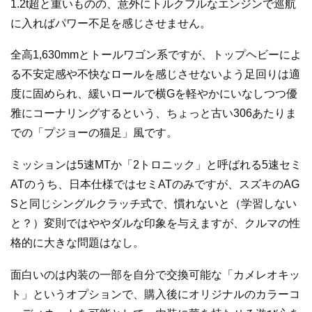
1.2t超と重いものの、意外にトルクフルなエンジンで巡航
に入ればパワー不足を感じさせません。
全高1,630mmとトールワゴン系ですが、トップヘビーによ
る不安定感や不快なロールを感じさせないよう足回りは適
度に固められ、緩いロールで横Gを軽やかにいなしつつ優
雅にコーナリングするという、ちょっと古い306あたりま
での「プジョーの猫足」風です。
ミッションは5速MTか「2トロニック」と呼ばれる5速セミ
ATのうち、日本仕様ではセミATのみですが、スズキのAG
Sと同じシングルクラッチ式で、慣れないと（学習しない
と？）変則ではややダルな印象を与えますが、クルマの性
格的に大きな問題はなし。
面白いのは内装の一部を自分で交換可能な「カメレオキッ
ト」というオプションで、購入後にオリジナルのカラーコ