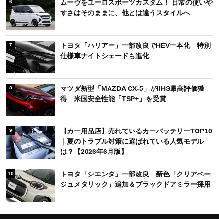
ムーヴをユーロスポーツカスタム！ 日常の使いや
6
すさはそのままに、他とは違うスタイルへ
トヨタ「ハリアー」一部改良でHEV一本化 特別
7
仕様車ナイトシェードも進化
マツダ新型「MAZDA CX-5」がIIHS最高評価獲
8
得 米国安全性能「TSP+」を受賞
【カー用品店】売れているカーバッテリーTOP10
9
｜夏のトラブル対策に選ばれている人気モデル
は？【2026年6月版】
トヨタ「シエンタ」一部改良 新色「クリアベー
10
ジュメタリック」追加＆ブラックドアミラー採用