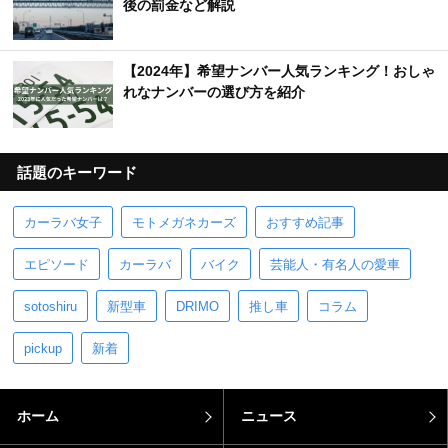
後の罰金など解説
【2024年】希望ナンバー人気ランキング！おしゃ
れなナンバーの選び方を紹介
話題のキーワード
カーラバ女子
モトメガネカーズ
おすすめ記事
エピソード
カーラバ
バイク
芸能人・有名人の愛車
sotoshiru
新型車
DRIMO
推し車
コラム
pickup
新着
ホーム
ニュース