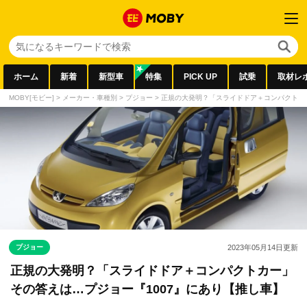
ホーム
新着
新型車
特集
PICK UP
試乗
取材レ
MOBY[モビー]
>
メーカー・車種別
>
プジョー
>
正規の大発明？「スライドドア＋コンパクトカー
プジョー
2023年05月14日
更新
正規の大発明？「スライドドア＋コンパクトカー」
その答えは…プジョー『1007』にあり【推し車】