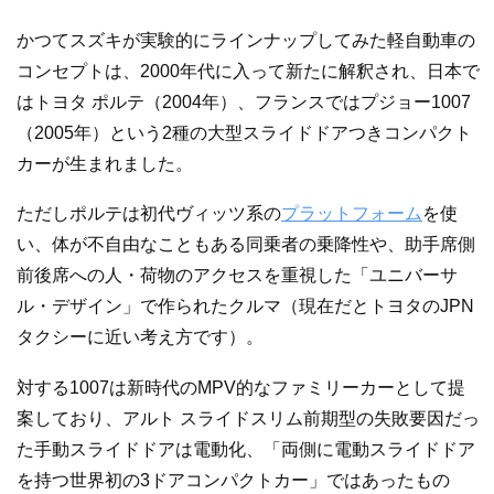
かつてスズキが実験的にラインナップしてみた軽自動車の
コンセプトは、2000年代に入って新たに解釈され、日本で
はトヨタ ポルテ（2004年）、フランスではプジョー1007
（2005年）という2種の大型スライドドアつきコンパクト
カーが生まれました。
ただしポルテは初代ヴィッツ系の
プラットフォーム
を使
い、体が不自由なこともある同乗者の乗降性や、助手席側
前後席への人・荷物のアクセスを重視した「ユニバーサ
ル・デザイン」で作られたクルマ（現在だとトヨタのJPN
タクシーに近い考え方です）。
対する1007は新時代のMPV的なファミリーカーとして提
案しており、アルト スライドスリム前期型の失敗要因だっ
た手動スライドドアは電動化、「両側に電動スライドドア
を持つ世界初の3ドアコンパクトカー」ではあったもの