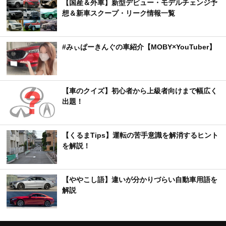
【国産＆外車】新型デビュー・モデルチェンジ予
想＆新車スクープ・リーク情報一覧
#みぃぱーきんぐの車紹介【MOBY×YouTuber】
【車のクイズ】初心者から上級者向けまで幅広く
出題！
【くるまTips】運転の苦手意識を解消するヒント
を解説！
【ややこし語】違いが分かりづらい自動車用語を
解説