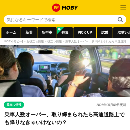
ホーム
新着
新型車
特集
PICK UP
試乗
取材レ
MOBY[モビー]
>
お役立ち情報
>
役立つ情報
>
乗車人数オーバー、取り締まられたら高速道路上
役立つ情報
2026年05月09日
更新
乗車人数オーバー、取り締まられたら高速道路上で
も降りなきゃいけないの？