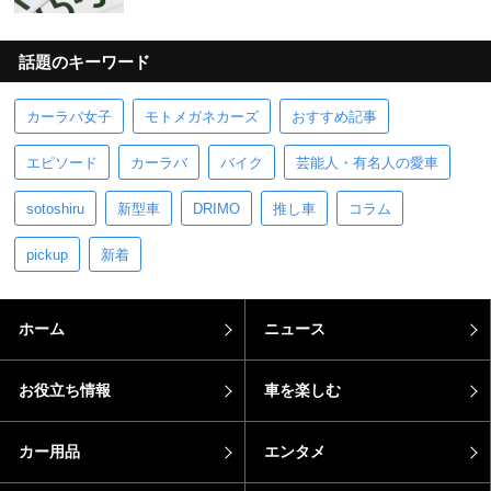
話題のキーワード
カーラバ女子
モトメガネカーズ
おすすめ記事
エピソード
カーラバ
バイク
芸能人・有名人の愛車
sotoshiru
新型車
DRIMO
推し車
コラム
pickup
新着
ホーム
ニュース
お役立ち情報
車を楽しむ
カー用品
エンタメ