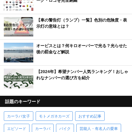
ーク・ロゴを完全網羅
【車の警告灯（ランプ）一覧】色別の危険度・表
示灯の意味とは？
オービスとは？何キロオーバーで光る？光らせた
後の罰金など解説
【2024年】希望ナンバー人気ランキング！おしゃ
れなナンバーの選び方を紹介
話題のキーワード
カーラバ女子
モトメガネカーズ
おすすめ記事
エピソード
カーラバ
バイク
芸能人・有名人の愛車