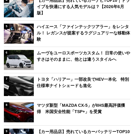
【カー用品店】売れているカーナビTOP10｜ドラ
イブを快適にする人気モデルは？【2026年6月
版】
ハイエース「ファインテックツアラー」をレンタ
5
ル！ レガンスが提案するラグジュアリーな移動体
験
ムーヴをユーロスポーツカスタム！ 日常の使いや
6
すさはそのままに、他とは違うスタイルへ
トヨタ「ハリアー」一部改良でHEV一本化 特別
7
仕様車ナイトシェードも進化
マツダ新型「MAZDA CX-5」がIIHS最高評価獲
8
得 米国安全性能「TSP+」を受賞
【カー用品店】売れているカーバッテリーTOP10
9