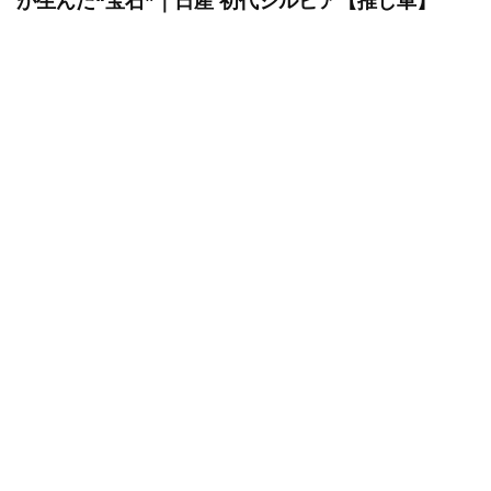
が生んだ“宝石”｜日産 初代シルビア【推し車】