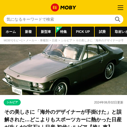
ホーム
新着
新型車
特集
PICK UP
試乗
取材レ
MOBY[モビー]
>
メーカー・車種別
>
日産
>
シルビア
>
その美しさに「海外のデザイナーが手掛
シルビア
2024年06月02日
更新
その美しさに「海外のデザイナーが手掛けた」と誤
解された…どこよりもスポーツカーに熱かった日産