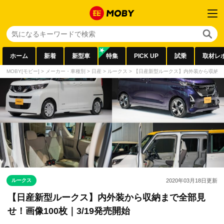
ホーム
新着
新型車
特集
PICK UP
試乗
取材レ
MOBY[モビー]
>
メーカー・車種別
>
日産
>
ルークス
>
【日産新型ルークス】内外装から収納まで
ルークス
2020年03月18日
更新
【日産新型ルークス】内外装から収納まで全部見
せ！画像100枚｜3/19発売開始