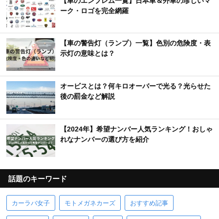
【車のエンブレム一覧】日本車＆外車の珍しいマ
ーク・ロゴを完全網羅
【車の警告灯（ランプ）一覧】色別の危険度・表
示灯の意味とは？
オービスとは？何キロオーバーで光る？光らせた
後の罰金など解説
【2024年】希望ナンバー人気ランキング！おしゃ
れなナンバーの選び方を紹介
話題のキーワード
カーラバ女子
モトメガネカーズ
おすすめ記事