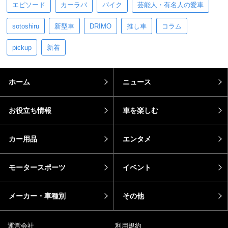
エピソード
カーラバ
バイク
芸能人・有名人の愛車
sotoshiru
新型車
DRIMO
推し車
コラム
pickup
新着
ホーム
ニュース
お役立ち情報
車を楽しむ
カー用品
エンタメ
モータースポーツ
イベント
メーカー・車種別
その他
運営会社
利用規約