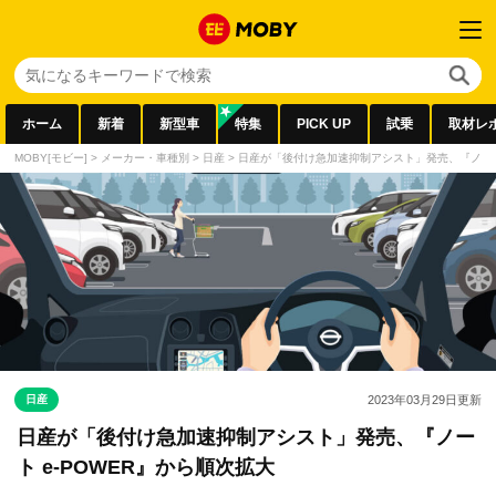
ホーム
新着
新型車
特集
PICK UP
試乗
取材レ
MOBY[モビー]
>
メーカー・車種別
>
日産
>
日産が「後付け急加速抑制アシスト」発売、『ノート 
日産
2023年03月29日
更新
日産が「後付け急加速抑制アシスト」発売、『ノー
ト e-POWER』から順次拡大