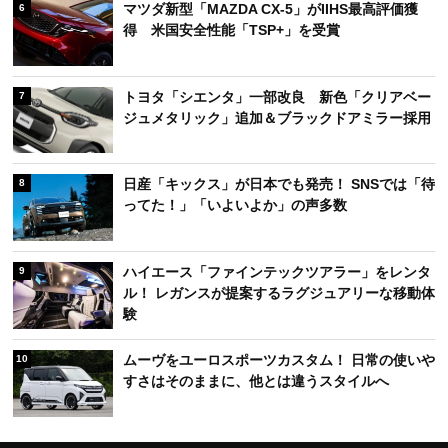
｜夏本番前のメンテナンスで選ばれている人気モ
デルは？【2026年6月版】
スズキ新型「ブレッツァ」発表 CNG車設定で環
4
境性能と実用性を向上
トヨタ「ハリアー」一部改良でHEV一本化 特別
5
仕様車ナイトシェードも進化
マツダ新型「MAZDA CX-5」がIIHS最高評価獲
6
得 米国安全性能「TSP+」を受賞
トヨタ「シエンタ」一部改良 新色「クリアベー
7
ジュメタリック」追加＆ブラックドアミラー採用
日産「キックス」が日本でも発売！ SNSでは「待
8
ってた！」「いよいよか」の声多数