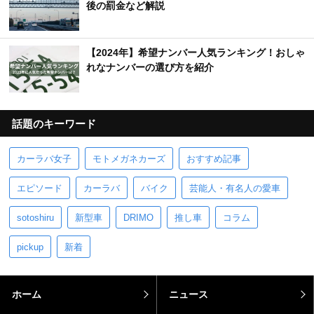
【車のエンブレム一覧】日本車＆外車の珍しいマ
ーク・ロゴを完全網羅
【車の警告灯（ランプ）一覧】色別の危険度・表
示灯の意味とは？
オービスとは？何キロオーバーで光る？光らせた
後の罰金など解説
【2024年】希望ナンバー人気ランキング！おしゃ
れなナンバーの選び方を紹介
話題のキーワード