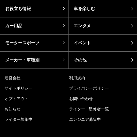
カーラバ女子
モトメガネカーズ
おすすめ記事
エピソード
カーラバ
バイク
芸能人・有名人の愛車
sotoshiru
新型車
DRIMO
推し車
コラム
pickup
新着
ホーム
ニュース
お役立ち情報
車を楽しむ
カー用品
エンタメ
モータースポーツ
イベント
メーカー・車種別
その他