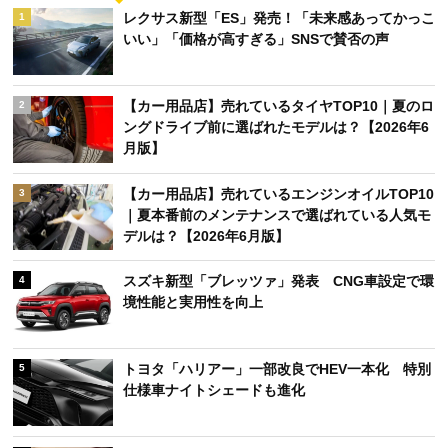
関連キーワード
pickup
新型車
新着
アクセスランキング
週間
月間
レクサス新型「ES」発売！「未来感あってかっこ
1
いい」「価格が高すぎる」SNSで賛否の声
【カー用品店】売れているタイヤTOP10｜夏のロ
2
ングドライブ前に選ばれたモデルは？【2026年6
月版】
【カー用品店】売れているエンジンオイルTOP10
3