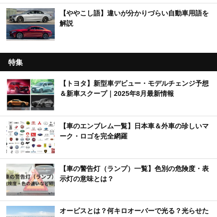
#みぃぱーきんぐの車紹介【MOBY×YouTuber】
【車のクイズ】初心者から上級者向けまで幅広く
出題！
【くるまTips】運転の苦手意識を解消するヒント
を解説！
【ややこし語】違いが分かりづらい自動車用語を
解説
特集
【トヨタ】新型車デビュー・モデルチェンジ予想
＆新車スクープ｜2025年8月最新情報