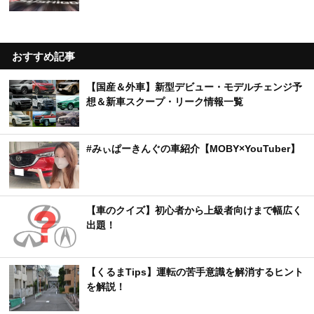
【熊本、車中泊体験談】黒川温泉・阿蘇・地獄温
泉を満喫。フェリーで長崎へ抜ける子連れ旅
アウディ東大阪が移転リニューアルオープン 新
車・認定中古車を統合展開
スシロー×GAZOO Racing初コラボ開催 限定ミ
ニカー付きメニューが登場
おすすめ記事
【国産＆外車】新型デビュー・モデルチェンジ予
想＆新車スクープ・リーク情報一覧