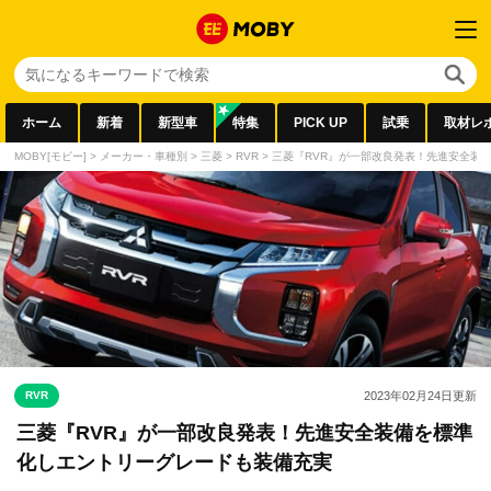
ホーム
新着
新型車
特集
PICK UP
試乗
取材レ
MOBY[モビー]
>
メーカー・車種別
>
三菱
>
RVR
>
三菱『RVR』が一部改良発表！先進安全装
RVR
2023年02月24日
更新
三菱『RVR』が一部改良発表！先進安全装備を標準
化しエントリーグレードも装備充実