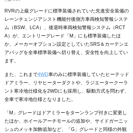
RVRの上級グレードに標準装備されていた先進安全装備の
レーンチェンジアシスト機能付後側方車両検知警報システ
ム（BSW、LCA）、後退時車両検知警報システム（RCT
A）が、エントリーグレード「M」にも標準装備したほ
か、メーカーオプション設定としていたSRS＆カーテンエ
アバッグを全車標準装備へ切り替え、安全性を向上してい
ます。
また、これまで
4WD
車のみに標準装備していたヒーテッド
ドアミラー、リヤヒーターダクトや、ラジエータークーラ
ント寒冷地仕様化を2WDにも採用し、駆動方式を問わず、
全車で寒冷地仕様となりました。
「M」グレードはドアミラーをターンランプ付きに変更し
たほか、ホイールアーチモールの追加や、サイドガーニッ
シュのメッキ加飾追加など、「G」グレードと同様の外観