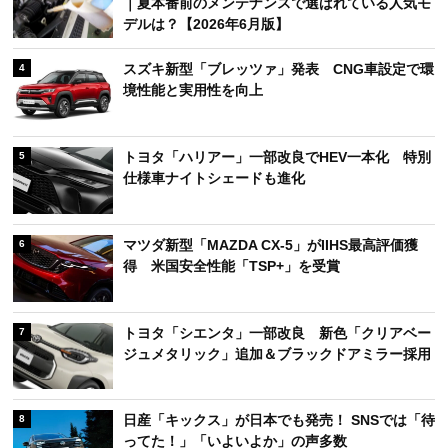
｜夏本番前のメンテナンスで選ばれている人気モ
デルは？【2026年6月版】
スズキ新型「ブレッツァ」発表 CNG車設定で環
4
境性能と実用性を向上
トヨタ「ハリアー」一部改良でHEV一本化 特別
5
仕様車ナイトシェードも進化
マツダ新型「MAZDA CX-5」がIIHS最高評価獲
6
得 米国安全性能「TSP+」を受賞
トヨタ「シエンタ」一部改良 新色「クリアベー
7
ジュメタリック」追加＆ブラックドアミラー採用
日産「キックス」が日本でも発売！ SNSでは「待
8
ってた！」「いよいよか」の声多数