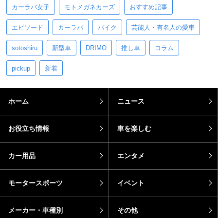
カーラバ女子
モトメガネカーズ
おすすめ記事
エピソード
カーラバ
バイク
芸能人・有名人の愛車
sotoshiru
新型車
DRIMO
推し車
コラム
pickup
新着
ホーム
ニュース
お役立ち情報
車を楽しむ
カー用品
エンタメ
モータースポーツ
イベント
メーカー・車種別
その他