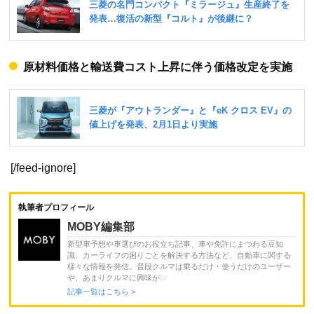
原材料価格と輸送費コスト上昇に伴う価格改定を実施
[/feed-ignore]
執筆者プロフィール
MOBY編集部
新型車予想や車選びのお役立ち記事、車や免許にまつわる豆知
識、カーライフの困りごとを解決する方法など、自動車に関する
様々な情報を発信。普段クルマは乗るだけ・使うだけのユーザー
や、あまりクルマに興味が...
記事一覧はこちら >