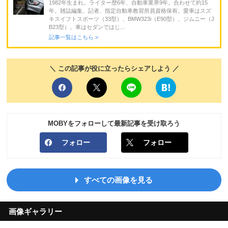
1982年生まれ。ライター歴6年、自動車業界9年。合わせて約15
年。雑誌編集、記者、指定自動車教習所員資格保有。愛車はスズ
キスイフトスポーツ（33型）、BMW323i（E90型）、ジムニー（J
B23型）。車はセダンではじ...
記事一覧はこちら >
＼ この記事が役に立ったらシェアしよう ／
MOBYをフォローして最新記事を受け取ろう
フォロー
フォロー
すべての画像を見る
画像ギャラリー