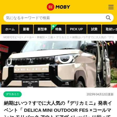
ホーム
新着
新型車
特集
PICK UP
試乗
取材レ
MOBY[モビー]
>
メーカー・車種別
>
三菱
>
デリカミニ
>
納期はいつ？すでに大人気の『デリカミニ』
デリカミニ
2023年04月12日
更新
納期はいつ？すでに大人気の『デリカミニ』発表イ
ベント「 DELICA MINI OUTDOOR FES ×コールマ