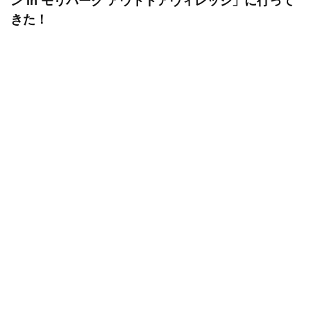
ン in モリパーク アウトドアヴィレッジ」に行って
きた！