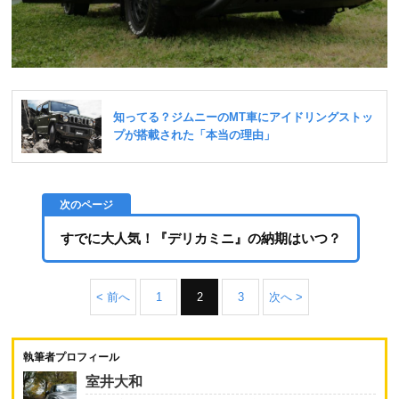
すでに大人気！『デリカミニ』の納期はいつ？
< 前へ
1
2
3
次へ >
執筆者プロフィール
室井大和