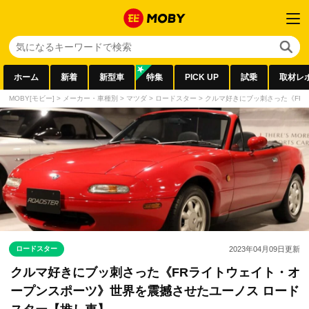
ホーム
新着
新型車
特集
PICK UP
試乗
取材レ
MOBY[モビー]
>
メーカー・車種別
>
マツダ
>
ロードスター
>
クルマ好きにブッ刺さった《FR
ロードスター
2023年04月09日
更新
クルマ好きにブッ刺さった《FRライトウェイト・オ
ープンスポーツ》世界を震撼させたユーノス ロード