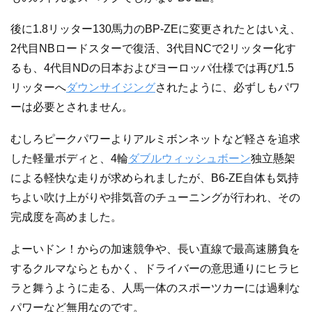
後に1.8リッター130馬力のBP-ZEに変更されたとはいえ、
2代目NBロードスターで復活、3代目NCで2リッター化す
るも、4代目NDの日本およびヨーロッパ仕様では再び1.5
リッターへ
ダウンサイジング
されたように、必ずしもパワ
ーは必要とされません。
むしろピークパワーよりアルミボンネットなど軽さを追求
した軽量ボディと、4輪
ダブルウィッシュボーン
独立懸架
による軽快な走りが求められましたが、B6-ZE自体も気持
ちよい吹け上がりや排気音のチューニングが行われ、その
完成度を高めました。
よーいドン！からの加速競争や、長い直線で最高速勝負を
するクルマならともかく、ドライバーの意思通りにヒラヒ
ラと舞うように走る、人馬一体のスポーツカーには過剰な
パワーなど無用なのです。