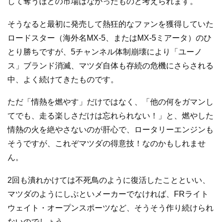
して奪うほどの市場はなかったものと考えられます。
そうなると最初に発売して熱狂的なファンを獲得していた
ロードスター（海外名MX-5、またはMX-5ミアータ）のひ
とり勝ちですが、5チャンネル体制崩壊により「ユーノ
ス」ブランド消滅、マツダ自体も存続の危機にさらされる
中、よく続けてきたものです。
ただ「情熱を燃やす」だけではなく、「他の何をガマンし
てでも、走る楽しさだけは忘れられない！」と、燃やした
情熱の火を絶やさないのが肝心で、ロータリーエンジンも
そうですが、これぞマツダの得意技！なのかもしれませ
ん。
2回も潰れかけては不死鳥のように復活したことといい、
マツダのようにしぶといメーカーでなければ、FRライト
ウェイト・オープンスポーツなど、そうそう作り続けられ
ないのでしょう。