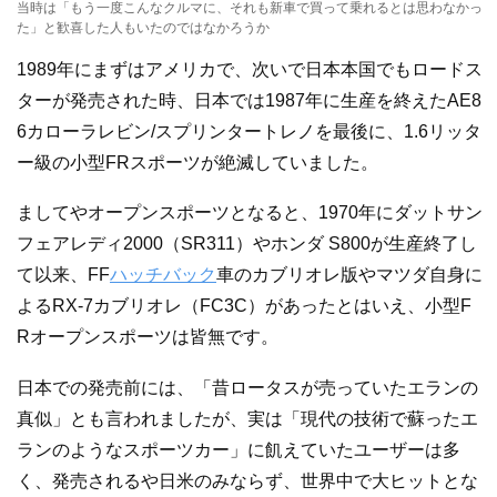
当時は「もう一度こんなクルマに、それも新車で買って乗れるとは思わなかっ
た」と歓喜した人もいたのではなかろうか
1989年にまずはアメリカで、次いで日本本国でもロードス
ターが発売された時、日本では1987年に生産を終えたAE8
6カローラレビン/スプリンタートレノを最後に、1.6リッタ
ー級の小型FRスポーツが絶滅していました。
ましてやオープンスポーツとなると、1970年にダットサン
フェアレディ2000（SR311）やホンダ S800が生産終了し
て以来、FF
ハッチバック
車のカブリオレ版やマツダ自身に
よるRX-7カブリオレ（FC3C）があったとはいえ、小型F
Rオープンスポーツは皆無です。
日本での発売前には、「昔ロータスが売っていたエランの
真似」とも言われましたが、実は「現代の技術で蘇ったエ
ランのようなスポーツカー」に飢えていたユーザーは多
く、発売されるや日米のみならず、世界中で大ヒットとな