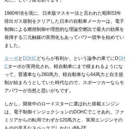
1980年頃を境に、日本版マスキー法と言われた昭和53年
排出ガス規制をクリアした日本の自動車メーカーは、電子
制御による燃焼制御や理想的な理論空燃比で最大の効果を
発揮する三元触媒の実用化もあってパワー競争を始めてい
ました。
ターボ
と
DOHC
どちらが有利か、という論争の果てにD
OH
C
ターボが実用化され、軽自動車にまで積まれるようにな
って、普通車なら280馬力、軽自動車なら64馬力と自主規
制が始まろうとしていた時代なので、スポーツカーならモ
アパワーが当然と思いがちです。
しかし、開発中のロードスターに選ばれた搭載エンジン
は、電子制御インジェクションのDOHCでこそあれ、ファ
ミリアからの転用でわずか120馬力と、実用エンジンその
ものの平凡なスペックでしかないB6-ZE。