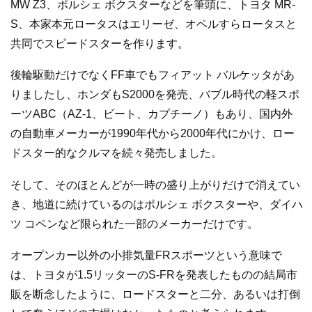
MW Z3、ポルシェ ボクスターなどを筆頭に、トヨタ MR-
S、本家本元ロータスはエリーゼ、オペルすらロータスと
共同でスピードスターを作ります。
後輪駆動だけでなくFF車でもフィアット バルケッタがあ
りましたし、ホンダもS2000を発売、バブル時代の軽スポ
ーツABC（AZ-1、ビート、カプチーノ）もあり、国内外
の自動車メーカーが1990年代から2000年代にかけ、ロー
ドスター的なクルマを続々発売しました。
そして、そのほとんどが一時の盛り上がりだけで消えてい
き、地道に続けているのはポルシェ ボクスターや、ダイハ
ツ コペンなど限られた一部のメーカーだけです。
オープンカー以外の小排気量FRスポーツという意味で
は、トヨタが1.5リッターのS-FRを発表したものの結局市
販を断念したように、ロードスターと二分、あるいは打倒