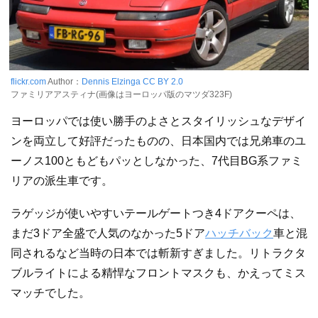
flickr.com
Author：
Dennis Elzinga
CC BY 2.0
ファミリアアスティナ(画像はヨーロッパ版のマツダ323F)
ヨーロッパでは使い勝手のよさとスタイリッシュなデザイ
ンを両立して好評だったものの、日本国内では兄弟車のユ
ーノス100ともどもパッとしなかった、7代目BG系ファミ
リアの派生車です。
ラゲッジが使いやすいテールゲートつき4ドアクーペは、
まだ3ドア全盛で人気のなかった5ドア
ハッチバック
車と混
同されるなど当時の日本では斬新すぎました。リトラクタ
ブルライトによる精悍なフロントマスクも、かえってミス
マッチでした。