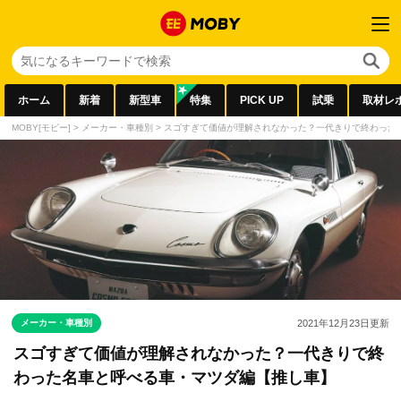
ホーム
新着
新型車
特集
PICK UP
試乗
取材レ
MOBY[モビー]
>
メーカー・車種別
>
スゴすぎて価値が理解されなかった？一代きりで終わった
メーカー・車種別
2021年12月23日
更新
スゴすぎて価値が理解されなかった？一代きりで終
わった名車と呼べる車・マツダ編【推し車】