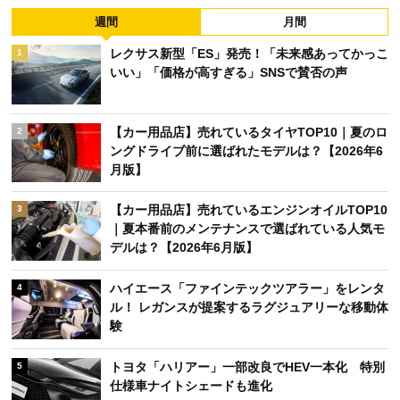
週間
月間
レクサス新型「ES」発売！「未来感あってかっこ
1
いい」「価格が高すぎる」SNSで賛否の声
【カー用品店】売れているタイヤTOP10｜夏のロ
2
ングドライブ前に選ばれたモデルは？【2026年6
月版】
【カー用品店】売れているエンジンオイルTOP10
3
｜夏本番前のメンテナンスで選ばれている人気モ
デルは？【2026年6月版】
ハイエース「ファインテックツアラー」をレンタ
4
ル！ レガンスが提案するラグジュアリーな移動体
験
トヨタ「ハリアー」一部改良でHEV一本化 特別
5
仕様車ナイトシェードも進化