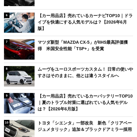
【カー用品店】売れているカーナビTOP10｜ドラ
6
イブを快適にする人気モデルは？【2026年6月
版】
マツダ新型「MAZDA CX-5」がIIHS最高評価獲
7
得 米国安全性能「TSP+」を受賞
ムーヴをユーロスポーツカスタム！ 日常の使いや
8
すさはそのままに、他とは違うスタイルへ
【カー用品店】売れているカーバッテリーTOP10
9
｜夏のトラブル対策に選ばれている人気モデル
は？【2026年6月版】
トヨタ「シエンタ」一部改良 新色「クリアベー
10
ジュメタリック」追加＆ブラックドアミラー採用