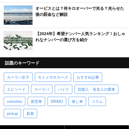
オービスとは？何キロオーバーで光る？光らせた
後の罰金など解説
【2024年】希望ナンバー人気ランキング！おしゃ
れなナンバーの選び方を紹介
話題のキーワード
カーラバ女子
モトメガネカーズ
おすすめ記事
エピソード
カーラバ
バイク
芸能人・有名人の愛車
sotoshiru
新型車
DRIMO
推し車
コラム
pickup
新着