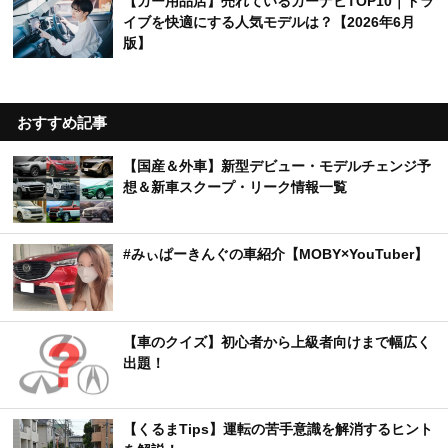
【カー用品店】売れているカーナビTOP10｜ドラ
イブを快適にする人気モデルは？【2026年6月
版】
おすすめ記事
【国産＆外車】新型デビュー・モデルチェンジ予
想＆新車スクープ・リーク情報一覧
#みぃぱーきんぐの車紹介【MOBY×YouTuber】
【車のクイズ】初心者から上級者向けまで幅広く
出題！
【くるまTips】運転の苦手意識を解消するヒント