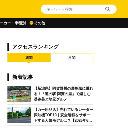
ーカー・車種別
その他
アクセスランキング
週間
月間
新着記事
【新潟県】阿賀野川の遊覧船に乗れ
る！「道の駅 阿賀の里」で楽しむ
渓谷美と地元グルメ
【カー用品店】売れているレーダー
探知機TOP10｜安全運転をサポー
トする人気モデルは？【2026年6月
版】