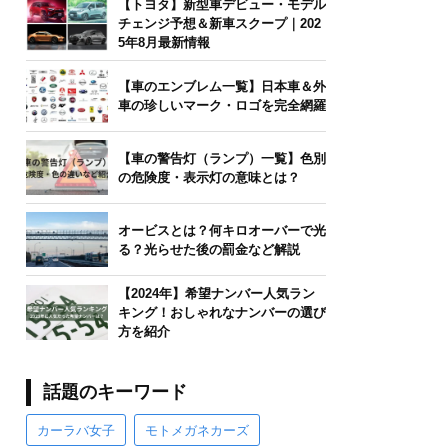
【トヨタ】新型車デビュー・モデル
チェンジ予想＆新車スクープ｜202
5年8月最新情報
【車のエンブレム一覧】日本車＆外
車の珍しいマーク・ロゴを完全網羅
【車の警告灯（ランプ）一覧】色別
の危険度・表示灯の意味とは？
オービスとは？何キロオーバーで光
る？光らせた後の罰金など解説
【2024年】希望ナンバー人気ラン
キング！おしゃれなナンバーの選び
方を紹介
話題のキーワード
カーラバ女子
モトメガネカーズ