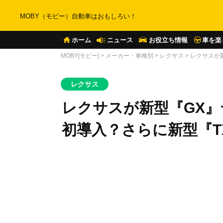
MOBY（モビー）自動車はおもしろい！
ホーム
ニュース
お役立ち情報
車を楽
MOBY[モビー]
>
メーカー・車種別
>
レクサス
>
レクサスが
レクサス
レクサスが新型『GX
初導入？さらに新型『T