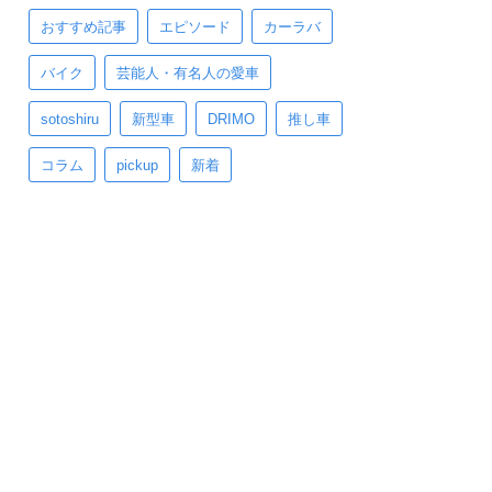
おすすめ記事
エピソード
カーラバ
バイク
芸能人・有名人の愛車
sotoshiru
新型車
DRIMO
推し車
コラム
pickup
新着