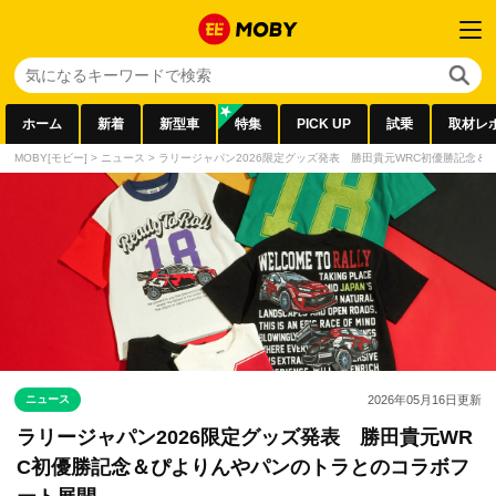
ホーム
新着
新型車
特集
PICK UP
試乗
取材レ
MOBY[モビー]
>
ニュース
>
ラリージャパン2026限定グッズ発表 勝田貴元WRC初優勝記念
ニュース
2026年05月16日
更新
ラリージャパン2026限定グッズ発表 勝田貴元WR
C初優勝記念＆ぴよりんやパンのトラとのコラボフ