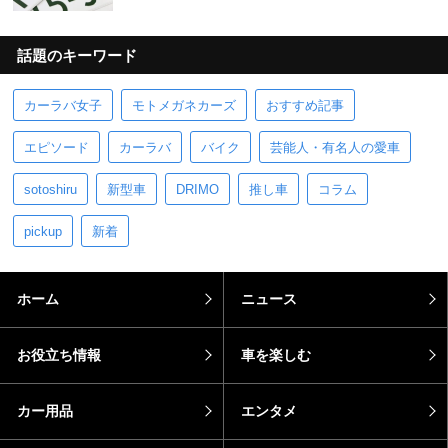
話題のキーワード
カーラバ女子
モトメガネカーズ
おすすめ記事
エピソード
カーラバ
バイク
芸能人・有名人の愛車
sotoshiru
新型車
DRIMO
推し車
コラム
pickup
新着
ホーム
ニュース
お役立ち情報
車を楽しむ
カー用品
エンタメ