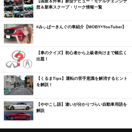
【国産＆外車】新型デビュー・モデルチェンジ予
想＆新車スクープ・リーク情報一覧
#みぃぱーきんぐの車紹介【MOBY×YouTuber】
【車のクイズ】初心者から上級者向けまで幅広く
出題！
【くるまTips】運転の苦手意識を解消するヒント
を解説！
【ややこし語】違いが分かりづらい自動車用語を
解説