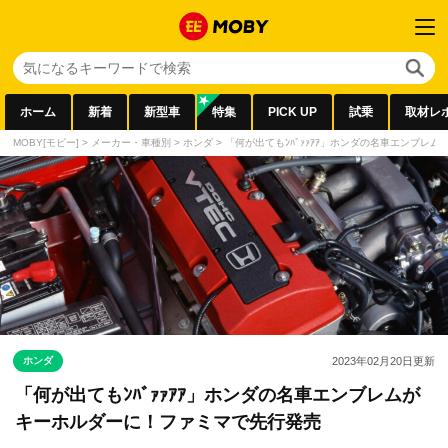
ホーム
新着
新型車
特集
PICK UP
試乗
取材レ
MOBY[モビー]
>
メーカー・車種別
>
ホンダ
>
「何が出てもﾝﾊﾞｧｧｱｱ」ホンダの名車エンブレ
ホンダ
2023年02月20日
更新
「何が出てもﾝﾊﾞｧｧｱｱ」ホンダの名車エンブレムが
キーホルダーに！ファミマで先行発売