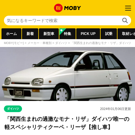
ホーム
新着
新型車
特集
PICK UP
試乗
取材レ
MOBY[モビー]
>
メーカー・車種別
>
ダイハツ
>
「関西生まれの過激なモナ・リザ」ダイハツ唯
ダイハツ
2024年01月06日
更新
「関西生まれの過激なモナ・リザ」ダイハツ唯一の
軽スペシャリティクーペ・リーザ【推し車】