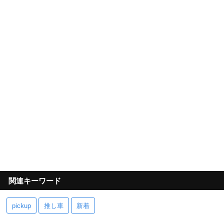
関連キーワード
pickup
推し車
新着