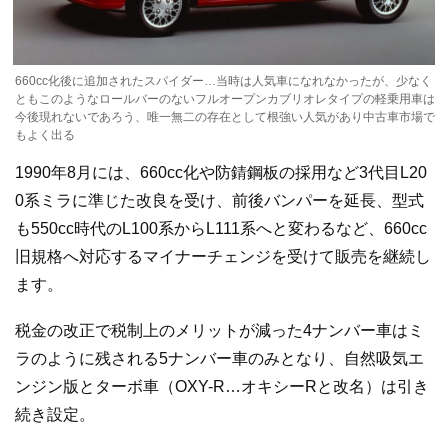
660cc化後に追加されたスパイダー…当時は人気車になれなかったが、少なく
ともこのようなロールバーのないフルオープンカブリオレタイプの軽乗用車は
今後現れないであろう、唯一無二の存在として根強い人気があり中古車市場で
もよく出る
1990年8月には、660cc化や防錆鋼板の採用など3代目L20
0系ミラに準じた改良を受け、前後バンパーを延長、型式
も550cc時代のL100系からL111系へと変わるなど、660cc
旧規格へ対応するマイナーチェンジを受けて販売を継続し
ます。
税金の改正で税制上のメリットが減った4ナンバー車はミ
ラのように残される5ナンバー車のみとなり、自然吸気エ
ンジン版とターボ車（OXY-R…オキシーRと改名）は引き
続き設定。