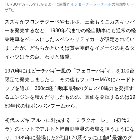
TURBOデカールでわかるように前置き
インタークーラー
ターボ
の前期型リー
ザZだ
スズキがフロンテクーペやセルボ、三菱もミニカスキッパ
ーを発売するなど、1980年代までの軽自動車にも通常の軽
乗用車をベースにしたスペシャリティカーが設定されてい
ましたが、どちらかといえば質実剛健なイメージのあるダ
イハツはその点、わりと後発。
1970年にはビーチバギー風の「フェローバギィ」を100台
限定で発売しましたし、その後もフェローMAXにハードト
ップを追加、360cc軽自動車最強のグロス40馬力を発揮す
るエンジンを積んだりしたものの、真価を発揮するのは19
80年代の軽ボンバンブームから。
初代スズキ アルトに対抗する「ミラクオーレ」（初代ミ
ラ）のヒットでアルトと軽自動車界の双璧を担うようにな
り、1985年に登場した2代目L70系ミラには当時最強のグ