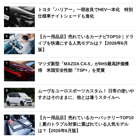
トヨタ「ハリアー」一部改良でHEV一本化 特別
5
仕様車ナイトシェードも進化
【カー用品店】売れているカーナビTOP10｜ドラ
6
イブを快適にする人気モデルは？【2026年6月
版】
マツダ新型「MAZDA CX-5」がIIHS最高評価獲
7
得 米国安全性能「TSP+」を受賞
ムーヴをユーロスポーツカスタム！ 日常の使いや
8
すさはそのままに、他とは違うスタイルへ
【カー用品店】売れているカーバッテリーTOP10
9
｜夏のトラブル対策に選ばれている人気モデル
は？【2026年6月版】