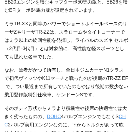
EB20エンジンを積むキャブターボ50馬力版と、EB26を積
むEFIターボ64馬力版が設定されています。
ミラTR-XXと同等のパワーでショートホイールベースのリ
ーザZやリーザTR-ZZは、スラロームやタイトコーナーで
はミラ以上の旋回性能を発揮し、ライバルのスズキ セルボ
（2代目-3代目）とは対象的に、高性能な軽スポーツとし
ても隠れた名車でした。
なお、筆者がかつて所有し、全日本ジムカーナN1クラス
で初代ヴィッツやK11マーチと戦ったのが後期のTR-ZZ EF
iで、つい最近まで所有していたのもやはり後期の数少ない
乗用登録版特別仕様車、ケンドーンSです。
そのボディ形状からミラより積載性や後席の快適性では大
きく劣ったものの、
DOHC
4バルブエンジンでもなくS
OH
C
2バルブ実用エンジンなのに、下からトルクがあって吹