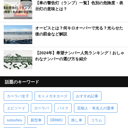
【車の警告灯（ランプ）一覧】色別の危険度・表
示灯の意味とは？
オービスとは？何キロオーバーで光る？光らせた
後の罰金など解説
【2024年】希望ナンバー人気ランキング！おしゃ
れなナンバーの選び方を紹介
話題のキーワード
カーラバ女子
モトメガネカーズ
おすすめ記事
エピソード
カーラバ
バイク
芸能人・有名人の愛車
sotoshiru
新型車
DRIMO
推し車
コラム