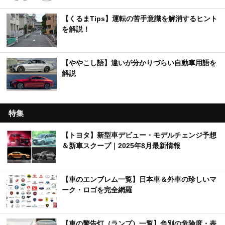
【くるまTips】運転の苦手意識を解消するヒント
を解説！
【ややこし語】違いが分かりづらい自動車用語を
解説
特集
【トヨタ】新型車デビュー・モデルチェンジ予想
＆新車スクープ｜2025年8月最新情報
【車のエンブレム一覧】日本車＆外車の珍しいマ
ーク・ロゴを完全網羅
【車の警告灯（ランプ）一覧】色別の危険度・表