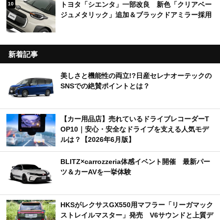
トヨタ「シエンタ」一部改良 新色「クリアベー
10
ジュメタリック」追加＆ブラックドアミラー採用
新着記事
美しさと機能性の両立!?日産セレナオーテックの
SNSでの絶賛ポイントとは？
【カー用品店】売れているドライブレコーダーT
OP10｜安心・安全なドライブを支える人気モデ
ルは？【2026年6月版】
BLITZ×carrozzeria体感イベント開催 最新パー
ツ＆カーAVを一挙体験
HKSがレクサスGX550用マフラー「リーガマック
ストレイルマスター」発売 V6サウンドと上質デ