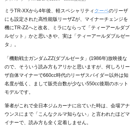
ミラTR-XXから4年後、軽スペシャリティ
クーペ
のリーザ
にも設定された高性能版リーザZが、マイナーチェンジを
機にTR-ZZへと改名、ミラにならって「ティーアールダブ
ルゼット」かと思いきや、実は「ティーアールダブルゼー
タ」。
「機動戦士ガンダムZZ(ダブルゼータ」(1986年)放映後な
ので、そういう読み方もアリかと思いますが、何しろリー
ザ自体マイナーで660cc時代のリーザスパイダー以外は知
名度が低く、まして販売台数が少ない550cc後期のホット
モデルです。
筆者がこれで全日本ジムカーナに出ていた時は、会場アナ
ウンスにまで「こんなクルマ知らない」と言われたほどマ
イナーで、読み方も全く定着しません。