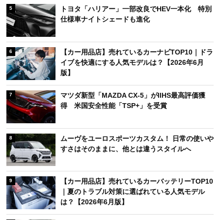
トヨタ「ハリアー」一部改良でHEV一本化 特別
5
仕様車ナイトシェードも進化
【カー用品店】売れているカーナビTOP10｜ドラ
6
イブを快適にする人気モデルは？【2026年6月
版】
マツダ新型「MAZDA CX-5」がIIHS最高評価獲
7
得 米国安全性能「TSP+」を受賞
ムーヴをユーロスポーツカスタム！ 日常の使いや
8
すさはそのままに、他とは違うスタイルへ
【カー用品店】売れているカーバッテリーTOP10
9
｜夏のトラブル対策に選ばれている人気モデル
は？【2026年6月版】