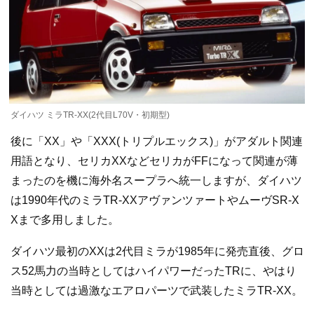
ダイハツ ミラTR-XX(2代目L70V・初期型)
後に「XX」や「XXX(トリプルエックス)」がアダルト関連
用語となり、セリカXXなどセリカがFFになって関連が薄
まったのを機に海外名スープラへ統一しますが、ダイハツ
は1990年代のミラTR-XXアヴァンツァートやムーヴSR-X
Xまで多用しました。
ダイハツ最初のXXは2代目ミラが1985年に発売直後、グロ
ス52馬力の当時としてはハイパワーだったTRに、やはり
当時としては過激なエアロパーツで武装したミラTR-XX。