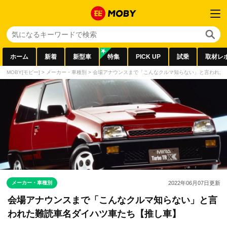
ホーム
新着
新型車
特集
PICK UP
試乗
取材レ
MOBY[モビー]
>
メーカー・車種別
>
会場アナウンスまで「こんなクルマ知らない」と言われた
メーカー・車種別
2022年06月07日
更新
会場アナウンスまで「こんなクルマ知らない」と言
われた難読車名ダイハツ車たち【推し車】