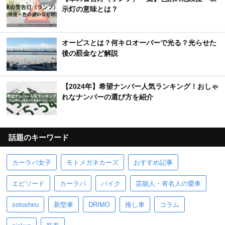
示灯の意味とは？
オービスとは？何キロオーバーで光る？光らせた
後の罰金など解説
【2024年】希望ナンバー人気ランキング！おしゃ
れなナンバーの選び方を紹介
話題のキーワード
カーラバ女子
モトメガネカーズ
おすすめ記事
エピソード
カーラバ
バイク
芸能人・有名人の愛車
sotoshiru
新型車
DRIMO
推し車
コラム