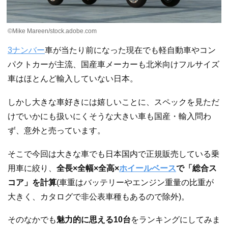
©Mike Mareen/stock.adobe.com
3ナンバー
車が当たり前になった現在でも軽自動車やコン
パクトカーが主流、国産車メーカーも北米向けフルサイズ
車はほとんど輸入していない日本。
しかし大きな車好きには嬉しいことに、スペックを見ただ
けでいかにも扱いにくそうな大きい車も国産・輸入問わ
ず、意外と売っています。
そこで今回は大きな車でも日本国内で正規販売している乗
用車に絞り、
全長×全幅×全高×
ホイールベース
で「総合ス
コア」を計算
(車重はバッテリーやエンジン重量の比重が
大きく、カタログで非公表車種もあるので除外)。
そのなかでも
魅力的に思える10台
をランキングにしてみま