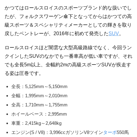
かつてはロールスロイスのスポーツブランド的な扱いでし
たが、フォルクスワーゲン傘下となってからはかつての高
級スポーツ＆スペシャリティメーカーとしての輝きを取り
戻したベントレーが、2016年に初めて発売した
SUV
。
ロールスロイスほど闇雲な大型高級路線でなく、今回ラン
クインしたSUVのなかでも一番車高が低い車ですが、それ
でも全長5m以上、全幅約2mの高級スポーツSUVが疾走す
る姿は圧巻です。
全長：5,125mm～5,150mm
全幅：1,995mm～2,010mm
全高：1,710mm～1,755mm
ホイールベース：2,995mm
車重：2,415kg～2,648kg
エンジン(S / V8)：3,996ccガソリンV8ツイン
ターボ
550馬