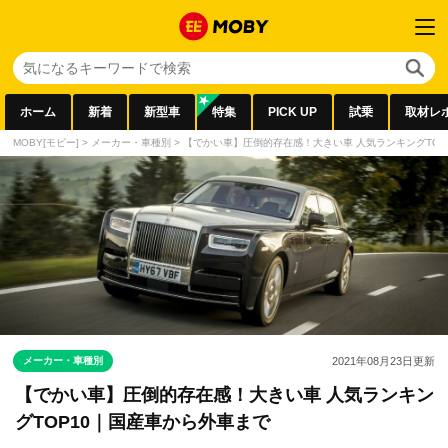
ホーム
新着
新型車
特集
PICK UP
試乗
取材レ
MOBY[モビー]
>
メーカー・車種別
>
【でかい車】圧倒的存在感！大きい車 人気ランキングTOP
メーカー・車種別
2021年08月23日
更新
【でかい車】圧倒的存在感！大きい車 人気ランキン
グTOP10｜国産車から外車まで