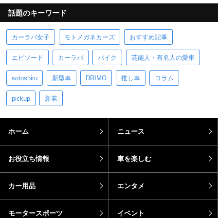
話題のキーワード
カーラバ女子
モトメガネカーズ
おすすめ記事
エピソード
カーラバ
バイク
芸能人・有名人の愛車
sotoshiru
新型車
DRIMO
推し車
コラム
pickup
新着
ホーム
ニュース
お役立ち情報
車を楽しむ
カー用品
エンタメ
モータースポーツ
イベント