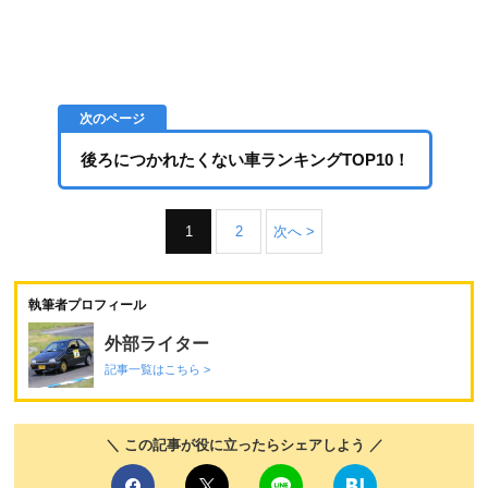
後ろにつかれたくない車ランキングTOP10！
1
2
次へ >
執筆者プロフィール
外部ライター
記事一覧はこちら >
＼ この記事が役に立ったらシェアしよう ／