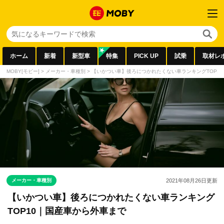
ホーム
新着
新型車
特集
PICK UP
試乗
取材レ
MOBY[モビー]
>
メーカー・車種別
>
【いかつい車】後ろにつかれたくない車ランキングTOP1
メーカー・車種別
2021年08月26日
更新
【いかつい車】後ろにつかれたくない車ランキング
TOP10｜国産車から外車まで