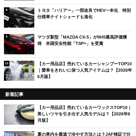
トヨタ「ハリアー」一部改良でHEV一本化 特別
8
仕様車ナイトシェードも進化
マツダ新型「MAZDA CX-5」がIIHS最高評価獲
9
得 米国安全性能「TSP+」を受賞
【カー用品店】売れているカーシャンプーTOP10
10
｜愛車をきれいに保つ人気アイテムは？【2026年
6月版】
新着記事
【カー用品店】売れているカーワックスTOP10｜
美しいツヤを引き出す人気モデルは？【2026年6
月版】
夏の車内を最速で冷やす方法とは？JAF検証で分