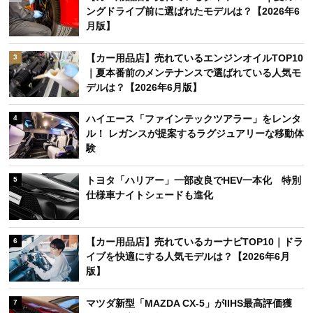
ングドライブ前に選ばれたモデルは？【2026年6
月版】
【カー用品店】売れているエンジンオイルTOP10
3
｜夏本番前のメンテナンスで選ばれている人気モ
デルは？【2026年6月版】
ハイエース「ファインテックツアラー」をレンタ
4
ル！ レガンスが提案するラグジュアリーな移動体
験
トヨタ「ハリアー」一部改良でHEV一本化 特別
5
仕様車ナイトシェードも進化
【カー用品店】売れているカーナビTOP10｜ドラ
6
イブを快適にする人気モデルは？【2026年6月
版】
マツダ新型「MAZDA CX-5」がIIHS最高評価獲
7