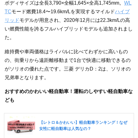
ボディサイズは全長3,790×全幅1,645×全高1,745mm。
WL
TC
モード燃費18.4〜19.6km/Lを実現するマイルド
ハイブ
リッド
モデルが用意され、2020年12月には22.3km/Lの高
い燃費性能を誇るフルハイブリッドモデルも追加されまし
た。
維持費や車両価格はライバルに比べてわずかに高いもの
の、街乗りから遠距離移動まで1台で快適に移動できるの
がソリオの優れた点です。三菱 デリカD：2は、ソリオの
兄弟車となります。
おすすめのかわいい軽自動車！運転のしやすい軽自動車な
ども