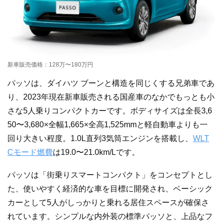
新車販売価格：128万〜180万円
パッソは、ダイハツ ブーンと構造を同じくする兄弟車であ
り、2023年現在新車販売される国産車のなかでもっとも小
さな5人乗りコンパクトカーです。ボディサイズは全長3,6
50〜3,680×全幅1,665×全高1,525mmと軽自動車よりも一
回り大きい程度。1.0L直列3気筒エンジンを搭載し、
WLT
Cモード燃費
は19.0〜21.0km/Lです。
パッソは「街乗りスマートコンパクト」をコンセプトとし
た、使いやすく経済的な車を目標に開発され、ベーシック
カーとして5人がしっかりと乗れる居住スペースが確保さ
れています。シンプルな内外装の標準パッソと、上品なフ