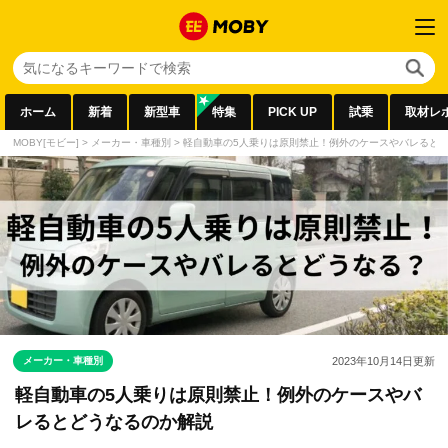
ホーム
新着
新型車
特集
PICK UP
試乗
取材レ
MOBY[モビー]
>
メーカー・車種別
>
軽自動車の5人乗りは原則禁止！例外のケースやバレると
メーカー・車種別
2023年10月14日
更新
軽自動車の5人乗りは原則禁止！例外のケースやバ
レるとどうなるのか解説