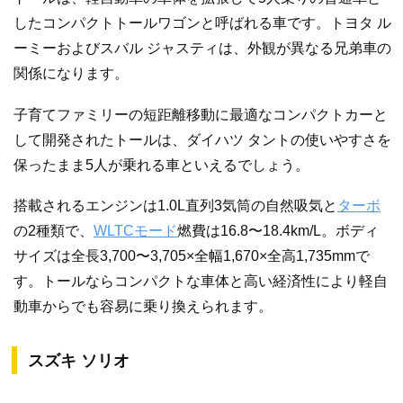
したコンパクトトールワゴンと呼ばれる車です。トヨタ ル
ーミーおよびスバル ジャスティは、外観が異なる兄弟車の
関係になります。
子育てファミリーの短距離移動に最適なコンパクトカーと
して開発されたトールは、ダイハツ タントの使いやすさを
保ったまま5人が乗れる車といえるでしょう。
搭載されるエンジンは1.0L直列3気筒の自然吸気と
ターボ
の2種類で、
WLTCモード
燃費は16.8〜18.4km/L。ボディ
サイズは全長3,700〜3,705×全幅1,670×全高1,735mmで
す。トールならコンパクトな車体と高い経済性により軽自
動車からでも容易に乗り換えられます。
スズキ ソリオ