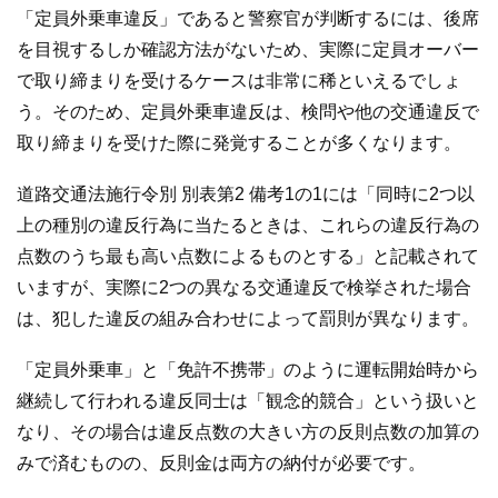
「定員外乗車違反」であると警察官が判断するには、後席
を目視するしか確認方法がないため、実際に定員オーバー
で取り締まりを受けるケースは非常に稀といえるでしょ
う。そのため、定員外乗車違反は、検問や他の交通違反で
取り締まりを受けた際に発覚することが多くなります。
道路交通法施行令別 別表第2 備考1の1には「同時に2つ以
上の種別の違反行為に当たるときは、これらの違反行為の
点数のうち最も高い点数によるものとする」と記載されて
いますが、実際に2つの異なる交通違反で検挙された場合
は、犯した違反の組み合わせによって罰則が異なります。
「定員外乗車」と「免許不携帯」のように運転開始時から
継続して行われる違反同士は「観念的競合」という扱いと
なり、その場合は違反点数の大きい方の反則点数の加算の
みで済むものの、反則金は両方の納付が必要です。