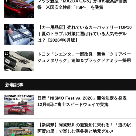
マツダ新型「MAZDA CX-5」がIIHS最高評価獲
8
得 米国安全性能「TSP+」を受賞
【カー用品店】売れているカーバッテリーTOP10
9
｜夏のトラブル対策に選ばれている人気モデル
は？【2026年6月版】
トヨタ「シエンタ」一部改良 新色「クリアベー
10
ジュメタリック」追加＆ブラックドアミラー採用
新着記事
日産「NISMO Festival 2026」開催決定を発表
12月6日に富士スピードウェイで実施
【新潟県】阿賀野川の遊覧船に乗れる！「道の駅
阿賀の里」で楽しむ渓谷美と地元グルメ