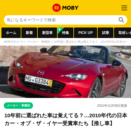
ホーム
新着
新型車
特集
PICK UP
試乗
取材レ
MOBY[モビー]
>
メーカー・車種別
>
10年前に選ばれた車は覚えてる？…2010年代の日本カ
メーカー・車種別
2021年12月09日
更新
10年前に選ばれた車は覚えてる？…2010年代の日本
カー・オブ・ザ・イヤー受賞車たち【推し車】