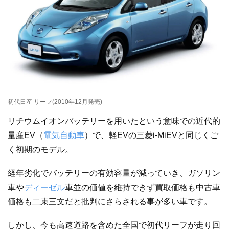
初代日産 リーフ(2010年12月発売)
リチウムイオンバッテリーを用いたという意味での近代的
量産EV（
電気自動車
）で、軽EVの三菱i-MiEVと同じくご
く初期のモデル。
経年劣化でバッテリーの有効容量が減っていき、ガソリン
車や
ディーゼル
車並の価値を維持できず買取価格も中古車
価格も二束三文だと批判にさらされる事が多い車です。
しかし、今も高速道路を含めた全国で初代リーフが走り回