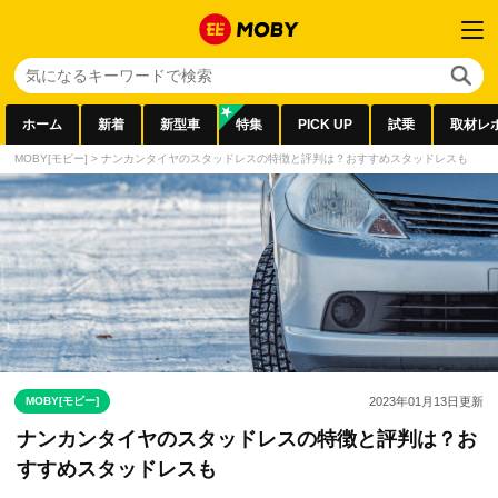
ホーム
新着
新型車
特集
PICK UP
試乗
取材レ
MOBY[モビー]
>
ナンカンタイヤのスタッドレスの特徴と評判は？おすすめスタッドレスも
MOBY[モビー]
2023年01月13日
更新
ナンカンタイヤのスタッドレスの特徴と評判は？お
すすめスタッドレスも