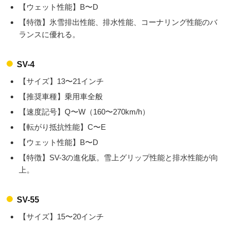
【ウェット性能】B〜D
【特徴】氷雪排出性能、排水性能、コーナリング性能のバ
ランスに優れる。
SV-4
【サイズ】13〜21インチ
【推奨車種】乗用車全般
【速度記号】Q〜W（160〜270km/h）
【転がり抵抗性能】C〜E
【ウェット性能】B〜D
【特徴】SV-3の進化版。雪上グリップ性能と排水性能が向
上。
SV-55
【サイズ】15〜20インチ