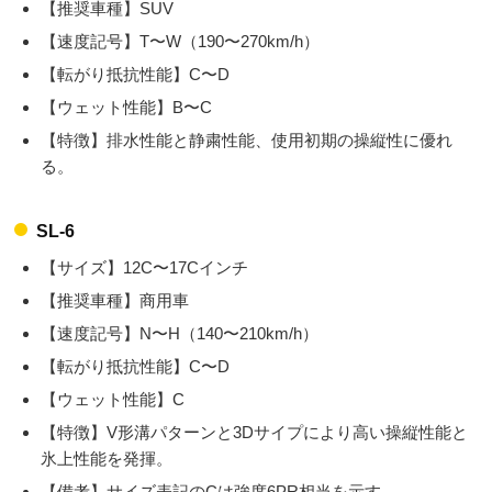
【推奨車種】SUV
【速度記号】T〜W（190〜270km/h）
【転がり抵抗性能】C〜D
【ウェット性能】B〜C
【特徴】排水性能と静粛性能、使用初期の操縦性に優れ
る。
SL-6
【サイズ】12C〜17Cインチ
【推奨車種】商用車
【速度記号】N〜H（140〜210km/h）
【転がり抵抗性能】C〜D
【ウェット性能】C
【特徴】V形溝パターンと3Dサイプにより高い操縦性能と
氷上性能を発揮。
【備考】サイズ表記のCは強度6PR相当を示す