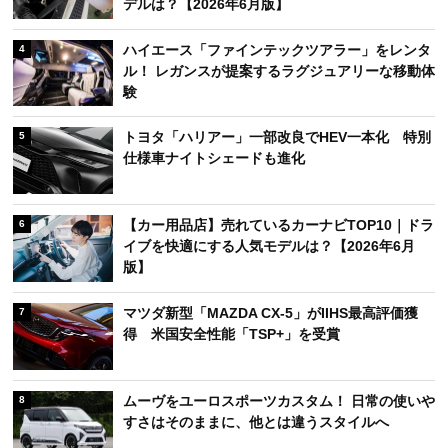
デルは？【2026年6月版】
ハイエース「ファインテックツアラー」をレンタ
4
ル！ レガンスが提案するラグジュアリーな移動体
験
トヨタ「ハリアー」一部改良でHEV一本化 特別
5
仕様車ナイトシェードも進化
【カー用品店】売れているカーナビTOP10｜ドラ
6
イブを快適にする人気モデルは？【2026年6月
版】
マツダ新型「MAZDA CX-5」がIIHS最高評価獲
7
得 米国安全性能「TSP+」を受賞
ムーヴをユーロスポーツカスタム！ 日常の使いや
8
すさはそのままに、他とは違うスタイルへ