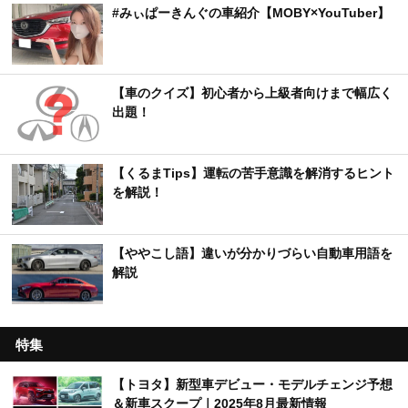
阿賀の里」で楽しむ渓谷美と地元グルメ
おすすめ記事
【国産＆外車】新型デビュー・モデルチェンジ予
想＆新車スクープ・リーク情報一覧
#みぃぱーきんぐの車紹介【MOBY×YouTuber】
【車のクイズ】初心者から上級者向けまで幅広く
出題！
【くるまTips】運転の苦手意識を解消するヒント