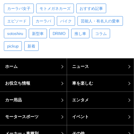
オービスとは？何キロオーバーで光る？光らせた
後の罰金など解説
【2024年】希望ナンバー人気ランキング！おしゃ
れなナンバーの選び方を紹介
話題のキーワード
カーラバ女子
モトメガネカーズ
おすすめ記事
エピソード
カーラバ
バイク
芸能人・有名人の愛車
sotoshiru
新型車
DRIMO
推し車
コラム
pickup
新着