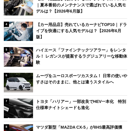
週間
月間
レクサス新型「ES」発売！「未来感あってかっこ
1
いい」「価格が高すぎる」SNSで賛否の声
【カー用品店】売れているタイヤTOP10｜夏のロ
2
ングドライブ前に選ばれたモデルは？【2026年6
月版】
【カー用品店】売れているエンジンオイルTOP10
3
｜夏本番前のメンテナンスで選ばれている人気モ
デルは？【2026年6月版】
【カー用品店】売れているカーナビTOP10｜ドラ
4
イブを快適にする人気モデルは？【2026年6月
版】
ハイエース「ファインテックツアラー」をレンタ
5
ル！ レガンスが提案するラグジュアリーな移動体