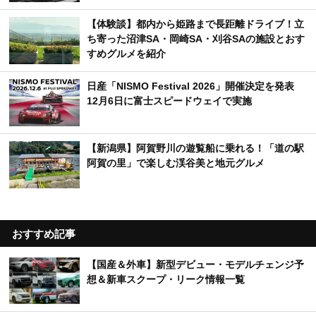
新着記事
【カー用品店】売れているカーシャンプーTOP10
｜愛車をきれいに保つ人気アイテムは？【2026年
6月版】
台風接近前にやるべき車の対策とは？飛来物・冠
水から愛車を守るポイント
【体験談】都内から姫路まで長距離ドライブ！立
ち寄った沼津SA・岡崎SA・刈谷SAの施設とおす
すめグルメを紹介
日産「NISMO Festival 2026」開催決定を発表
12月6日に富士スピードウェイで実施
【新潟県】阿賀野川の遊覧船に乗れる！「道の駅