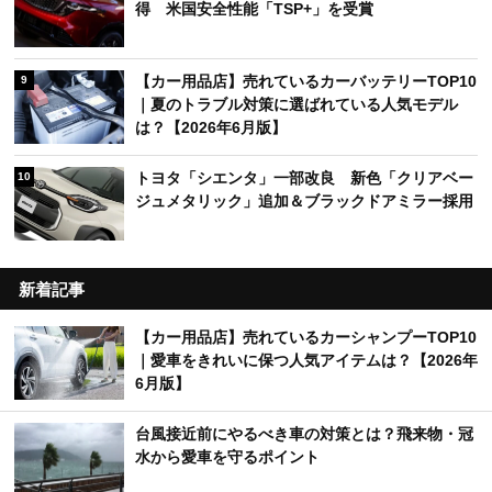
験
ムーヴをユーロスポーツカスタム！ 日常の使いや
6
すさはそのままに、他とは違うスタイルへ
トヨタ「ハリアー」一部改良でHEV一本化 特別
7
仕様車ナイトシェードも進化
マツダ新型「MAZDA CX-5」がIIHS最高評価獲
8
得 米国安全性能「TSP+」を受賞
【カー用品店】売れているカーバッテリーTOP10
9
｜夏のトラブル対策に選ばれている人気モデル
は？【2026年6月版】
トヨタ「シエンタ」一部改良 新色「クリアベー
10
ジュメタリック」追加＆ブラックドアミラー採用