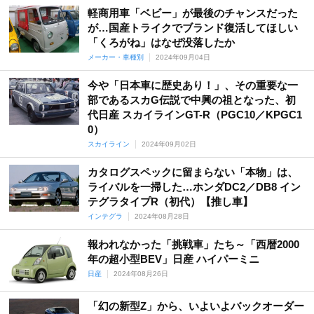
軽商用車「ベビー」が最後のチャンスだった
が…国産トライクでブランド復活してほしい
「くろがね」はなぜ没落したか
メーカー・車種別
2024年09月04日
今や「日本車に歴史あり！」、その重要な一
部であるスカG伝説で中興の祖となった、初
代日産 スカイラインGT-R（PGC10／KPGC1
0）
スカイライン
2024年09月02日
カタログスペックに留まらない「本物」は、
ライバルを一掃した…ホンダDC2／DB8 イン
テグラタイプR（初代）【推し車】
インテグラ
2024年08月28日
報われなかった「挑戦車」たち～「西暦2000
年の超小型BEV」日産 ハイパーミニ
日産
2024年08月26日
「幻の新型Z」から、いよいよバックオーダー