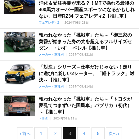
消化＆受注再開が来る？！MTで操れる最後の
400馬力オーバー国産スポーツになるかもしれ
ない、日産RZ34 フェアレディZ【推し車】
フェアレディZ
2024年08月23日
報われなかった「挑戦車」たち～「御三家の
黄昏が始まった身の丈を超えるフルサイズセ
ダン」・いすゞ ベレル【推し車】
メーカー・車種別
2024年08月21日
「対決」シリーズ～仕事だけじゃない！走り
に遊びに楽しい2シーター、「軽トラック」対
決～【推し車】
メーカー・車種別
2024年08月14日
報われなかった「挑戦車」たち～「トヨタが
夢見てつまずいた国民車」パブリカ（初代）
～【推し車】
トヨタ
2024年08月12日
‹ 前へ
1
2
3
4
5
次へ ›