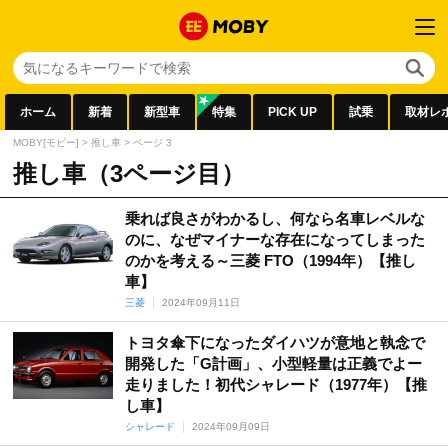
ホーム
新着
新型車
特集
PICK UP
試乗
取材レ
MOBY[モビー]
>
推し車
>
ページ 3
推し車（3ページ目）
乗れば良さがわかるし、何なら名車レベルな
のに、なぜマイナーな存在になってしまった
のかを考える～三菱 FTO（1994年）【推し
車】
三菱
2024年09月11日
トヨタ傘下になったダイハツが意地と執念で
開発した「G計画」、小型軽量は正義でよー
走りました！初代シャレード（1977年）【推
し車】
シャレード
2024年09月09日