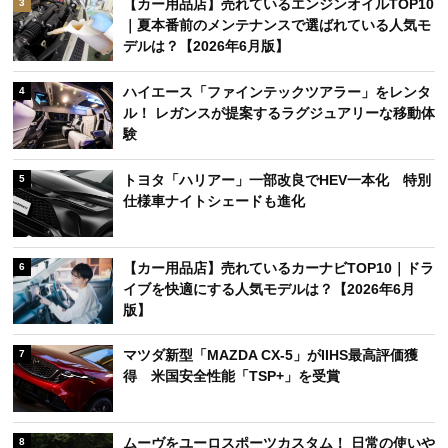
【カー用品店】売れているエンジンオイルTOP10
3
｜夏本番前のメンテナンスで選ばれている人気モ
デルは？【2026年6月版】
ハイエース「ファインテックツアラー」をレンタ
4
ル！ レガンスが提案するラグジュアリーな移動体
験
トヨタ「ハリアー」一部改良でHEV一本化 特別
5
仕様車ナイトシェードも進化
【カー用品店】売れているカーナビTOP10｜ドラ
6
イブを快適にする人気モデルは？【2026年6月
版】
マツダ新型「MAZDA CX-5」がIIHS最高評価獲
7
得 米国安全性能「TSP+」を受賞
ムーヴをユーロスポーツカスタム！ 日常の使いや
8