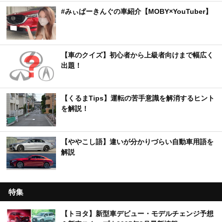
#みぃぱーきんぐの車紹介【MOBY×YouTuber】
【車のクイズ】初心者から上級者向けまで幅広く
出題！
【くるまTips】運転の苦手意識を解消するヒント
を解説！
【ややこし語】違いが分かりづらい自動車用語を
解説
特集
【トヨタ】新型車デビュー・モデルチェンジ予想