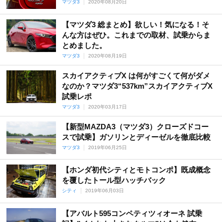
マツダ3
2020年08月20日
【マツダ3 総まとめ】欲しい！気になる！そ
んな方はぜひ。これまでの取材、試乗からま
とめました。
マツダ3
2020年08月19日
スカイアクティブX は何がすごくて何がダメ
なのか？マツダ3“537km”スカイアクティブX
試乗レポ
マツダ3
2020年03月17日
【新型MAZDA3（マツダ3）クローズドコー
スで試乗】ガソリンとディーゼルを徹底比較
マツダ3
2019年06月25日
【ホンダ初代シティとモトコンポ】既成概念
を覆したトール型ハッチバック
シティ
2019年06月03日
【アバルト595コンペティツィオーネ 試乗