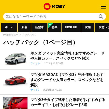
ホーム
新着
新型車
特集
PICK UP
試乗
取材レ
MOBY[モビー]
>
ハッチバック
ハッチバック（1ページ目）
ホンダ フィット完全情報！おすすめグレード
や人気カラー、スペックなどを解説
フィット
2021年10月08日
マツダ MAZDA3（マツダ3）完全情報！おす
すめグレードや人気カラー、スペックなどを
解説
マツダ3
2021年05月24日
マツダ3全タイプ試乗した筆者がおすすめする
カーライフ・お好み別グレード5選