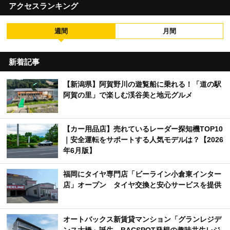
アクセスランキング
週間
月間
新着記事
【新潟県】阿賀野川の遊覧船に乗れる！「道の駅
阿賀の里」で楽しむ渓谷美と地元グルメ
【カー用品店】売れているレーダー探知機TOP10
｜安全運転をサポートする人気モデルは？【2026
年6月版】
福岡にタイヤ専門店「ビーライン小倉東インター
店」オープン タイヤ交換と安心サービスを提供
オートバックス新賃貸マンション「グランレジデ
ンス大橋」誕生 BACSPOT発想の趣味共生レジ