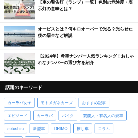
【車の警告灯（ランプ）一覧】色別の危険度・表
示灯の意味とは？
オービスとは？何キロオーバーで光る？光らせた
後の罰金など解説
【2024年】希望ナンバー人気ランキング！おしゃ
れなナンバーの選び方を紹介
話題のキーワード
カーラバ女子
モトメガネカーズ
おすすめ記事
エピソード
カーラバ
バイク
芸能人・有名人の愛車
sotoshiru
新型車
DRIMO
推し車
コラム