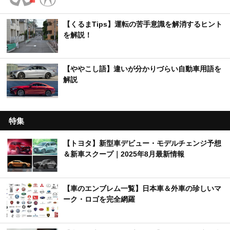
【くるまTips】運転の苦手意識を解消するヒント
を解説！
【ややこし語】違いが分かりづらい自動車用語を
解説
特集
【トヨタ】新型車デビュー・モデルチェンジ予想
＆新車スクープ｜2025年8月最新情報
【車のエンブレム一覧】日本車＆外車の珍しいマ
ーク・ロゴを完全網羅