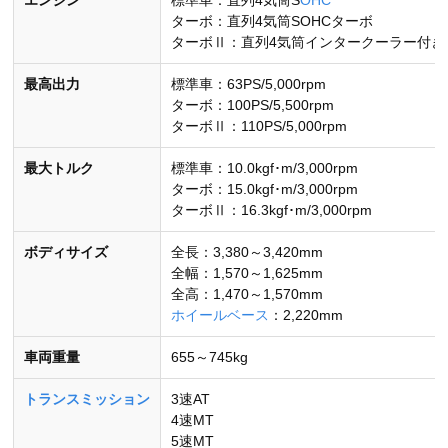
エンジン
標準車：直列4気筒S
OHC
ターボ：直列4気筒SOHCターボ
ターボⅡ：直列4気筒インタークーラー付き
最高出力
標準車：63PS/5,000rpm
ターボ：100PS/5,500rpm
ターボⅡ：110PS/5,000rpm
最大トルク
標準車：10.0kgf･m/3,000rpm
ターボ：15.0kgf･m/3,000rpm
ターボⅡ：16.3kgf･m/3,000rpm
ボディサイズ
全長：3,380～3,420mm
全幅：1,570～1,625mm
全高：1,470～1,570mm
ホイールベース
：2,220mm
車両重量
655～745kg
トランスミッション
3速AT
4速MT
5速MT