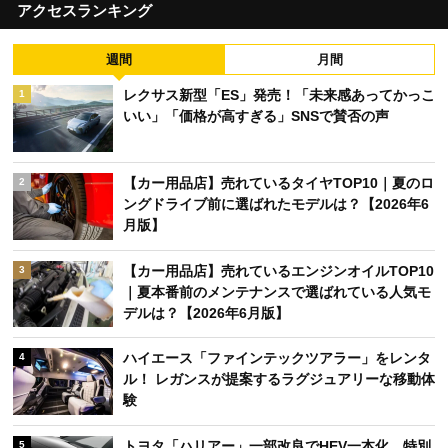
アクセスランキング
週間
月間
レクサス新型「ES」発売！「未来感あってかっこ
1
いい」「価格が高すぎる」SNSで賛否の声
【カー用品店】売れているタイヤTOP10｜夏のロ
2
ングドライブ前に選ばれたモデルは？【2026年6
月版】
【カー用品店】売れているエンジンオイルTOP10
3
｜夏本番前のメンテナンスで選ばれている人気モ
デルは？【2026年6月版】
ハイエース「ファインテックツアラー」をレンタ
4
ル！ レガンスが提案するラグジュアリーな移動体
験
トヨタ「ハリアー」一部改良でHEV一本化 特別
5