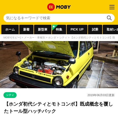
ホーム
新着
新型車
特集
PICK UP
試乗
取材レ
MOBY[モビー]
>
メーカー・車種別
>
ホンダ
>
シティ
>
【ホンダ初代シティとモトコンポ】既成
シティ
2019年06月03日
更新
【ホンダ初代シティとモトコンポ】既成概念を覆し
たトール型ハッチバック