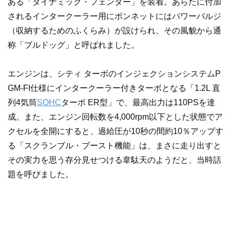
ある「ダイナミック・フェンダー」を装着。あらたに付加
されるインタークーラー用にボンネットにはパワーバルジ
（収納するためのふくらみ）が設けられ、その風貌から通
称「ブルドッグ」と呼ばれました。
エンジンは、シティ ターボのインジェクションシステムP
GM-FI仕様にインタークーラー付きターボとなる「1.2L 直
列4気筒
SOHC
ターボ ER型」で、最高出力は110PSを達
成。また、エンジン回転数を4,000rpm以下とした状態でア
クセルを全開にすると、過給圧が10秒の間約10％アップす
る「スクランブル・ブースト機能」は、まさに走り出すと
その実力を思う存分見せつける韋駄天のようだと、当時話
題を呼びました。