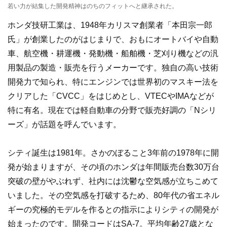
若い力が結集した開発精神はのちのフィットへと継承された。
ホンダ技研工業は、1948年カリスマ創業者「本田宗一郎
氏」が創業したのがはじまりで、おもにオートバイや自動
車、航空機・耕運機・発動機・船舶機・芝刈り機などの汎
用製品の製造・販売を行うメーカーです。独自の高い技術
開発力で知られ、特にエンジンでは世界初のマスキー法を
クリアした「CVCC」をはじめとし、VTECやIMAなどが
特に有名。現在では軽自動車の分野で販売好調の「Nシリ
ーズ」が話題を呼んでいます。
シティ誕生は1981年。さかのぼること3年前の1978年に開
発が始まりますが、その頃のホンダは年間販売台数30万台
突破の壁がやぶれず、社内には沈鬱な空気感が立ちこめて
いました。その空気感を打破するため、80年代の省エネル
ギーの究極的モデルを作るとの指示によりシティの開発が
始まったのです。開発コードはSA-7。平均年齢27歳とな