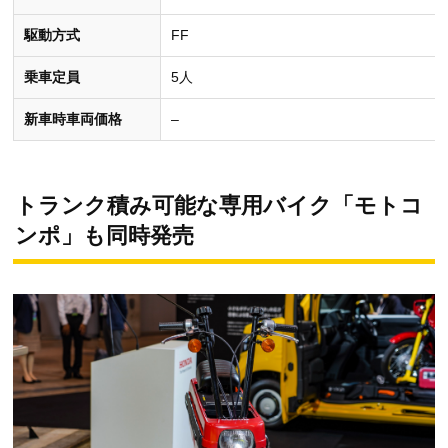
駆動方式
FF
乗車定員
5人
新車時車両価格
–
トランク積み可能な専用バイク「モトコ
ンポ」も同時発売