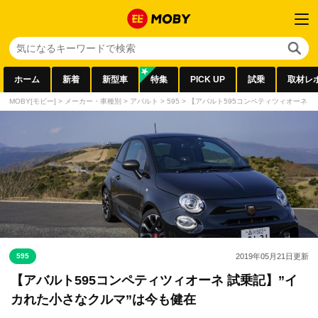
ホーム
新着
新型車
特集
PICK UP
試乗
取材レ
MOBY[モビー]
>
メーカー・車種別
>
アバルト
>
595
>
【アバルト595コンペティツィオーネ 
595
2019年05月21日
更新
【アバルト595コンペティツィオーネ 試乗記】”イ
カれた小さなクルマ”は今も健在