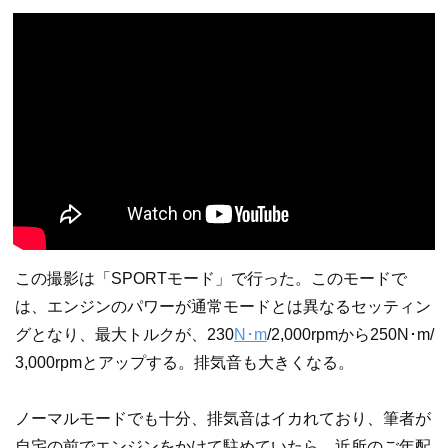
この撮影は「SPORTモード」で行った。このモードで
は、エンジンのパワーが通常モードとは異なるセッティン
グとなり、最大トルクが、230
N･m
/2,000rpmから250N･m/
3,000rpmとアップする。排気音も大きくなる。
ノーマルモードでも十分、排気音はイカれており、筆者が
自宅の前でエンジンをかけて駐めていたら、近所のご年配