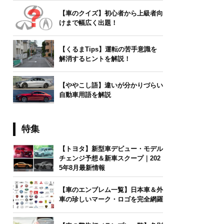
【車のクイズ】初心者から上級者向
けまで幅広く出題！
【くるまTips】運転の苦手意識を
解消するヒントを解説！
【ややこし語】違いが分かりづらい
自動車用語を解説
特集
【トヨタ】新型車デビュー・モデル
チェンジ予想＆新車スクープ｜202
5年8月最新情報
【車のエンブレム一覧】日本車＆外
車の珍しいマーク・ロゴを完全網羅