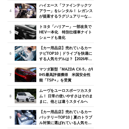
気モデルは？【2026年6月版】
ハイエース「ファインテックツ
アラー」をレンタル！ レガンス
4
が提案するラグジュアリーな移
動体験
トヨタ「ハリアー」一部改良で
HEV一本化 特別仕様車ナイト
5
シェードも進化
【カー用品店】売れているカー
ナビTOP10｜ドライブを快適に
6
する人気モデルは？【2026年6
月版】
マツダ新型「MAZDA CX-5」がI
IHS最高評価獲得 米国安全性
7
能「TSP+」を受賞
ムーヴをユーロスポーツカスタ
ム！ 日常の使いやすさはそのま
8
まに、他とは違うスタイルへ
【カー用品店】売れているカー
バッテリーTOP10｜夏のトラブ
9
ル対策に選ばれている人気モデ
ルは？【2026年6月版】