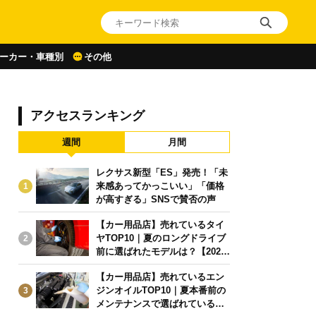
ーカー・車種別
その他
アクセスランキング
週間
月間
レクサス新型「ES」発売！「未
来感あってかっこいい」「価格
1
が高すぎる」SNSで賛否の声
【カー用品店】売れているタイ
ヤTOP10｜夏のロングドライブ
2
前に選ばれたモデルは？【2026
年6月版】
【カー用品店】売れているエン
ジンオイルTOP10｜夏本番前の
3
メンテナンスで選ばれている人