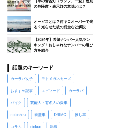
【車の警告灯（ランプ）一覧】色別
の危険度・表示灯の意味とは？
オービスとは？何キロオーバーで光
る？光らせた後の罰金など解説
【2024年】希望ナンバー人気ラン
キング！おしゃれなナンバーの選び
方を紹介
話題のキーワード
カーラバ女子
モトメガネカーズ
おすすめ記事
エピソード
カーラバ
バイク
芸能人・有名人の愛車
sotoshiru
新型車
DRIMO
推し車
コラム
pickup
新着