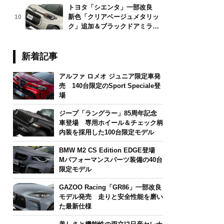
トヨタ「シエンタ」一部改良
新色「クリアベージュメタリッ
10
ク」追加＆ブラックドアミラー
採用
新着記事
アルファ ロメオ ジュニア限定車発
売 140台限定のSport Speciale登
場
ジープ「ラングラー」85周年記念
車登場 専用ホイール＆チェック柄
内装を採用した100台限定モデル
BMW M2 CS Edition EDGE登場
Mパフォーマンスパーツ装備の40台
限定モデル
GAZOO Racing「GR86」一部改良
モデル発売 走りと安全性能を磨い
た最新仕様