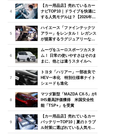
気モデルは？【2026年6月版】
【カー用品店】売れているカー
ナビTOP10｜ドライブを快適に
4
する人気モデルは？【2026年6
月版】
ハイエース「ファインテックツ
アラー」をレンタル！ レガンス
5
が提案するラグジュアリーな移
動体験
ムーヴをユーロスポーツカスタ
ム！ 日常の使いやすさはそのま
6
まに、他とは違うスタイルへ
トヨタ「ハリアー」一部改良で
HEV一本化 特別仕様車ナイト
7
シェードも進化
マツダ新型「MAZDA CX-5」がI
IHS最高評価獲得 米国安全性
8
能「TSP+」を受賞
【カー用品店】売れているカー
バッテリーTOP10｜夏のトラブ
9
ル対策に選ばれている人気モデ
ルは？【2026年6月版】