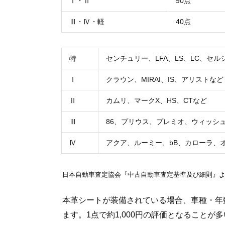
Ⅰ・Ⅱ
90点
Ⅲ・Ⅳ・軽
40点
特
センチュリー、LFA、LS、LC、セ
Ⅰ
クラウン、MIRAI、IS、アリストなど
Ⅱ
カムリ、マークX、HS、CTなど
Ⅲ
86、プリウス、プレミオ、ウィッシ
Ⅳ
アクア、ルーミー、bB、カローラ、
日本自動車査定協会『中古自動車査定基準及び細則』
本革シートが装備されている場合、車種・年
ます。1点で約1,000円の評価となること