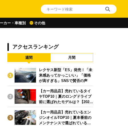
ーカー・車種別
その他
アクセスランキング
週間
月間
レクサス新型「ES」発売！「未
来感あってかっこいい」「価格
1
が高すぎる」SNSで賛否の声
【カー用品店】売れているタイ
ヤTOP10｜夏のロングドライブ
2
前に選ばれたモデルは？【2026
年6月版】
【カー用品店】売れているエン
ジンオイルTOP10｜夏本番前の
3
メンテナンスで選ばれている人