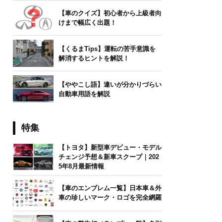
【車のクイズ】初心者から上級者向
けまで幅広く出題！
【くるまTips】運転の苦手意識を
解消するヒントを解説！
【ややこし語】違いが分かりづらい
自動車用語を解説
特集
【トヨタ】新型車デビュー・モデル
チェンジ予想＆新車スクープ｜202
5年8月最新情報
【車のエンブレム一覧】日本車＆外
車の珍しいマーク・ロゴを完全網羅