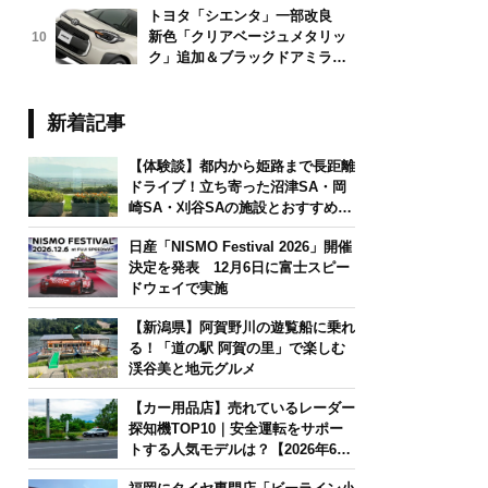
トヨタ「シエンタ」一部改良
新色「クリアベージュメタリッ
10
ク」追加＆ブラックドアミラー
採用
新着記事
【体験談】都内から姫路まで長距離
ドライブ！立ち寄った沼津SA・岡
崎SA・刈谷SAの施設とおすすめグ
ルメを紹介
日産「NISMO Festival 2026」開催
決定を発表 12月6日に富士スピー
ドウェイで実施
【新潟県】阿賀野川の遊覧船に乗れ
る！「道の駅 阿賀の里」で楽しむ
渓谷美と地元グルメ
【カー用品店】売れているレーダー
探知機TOP10｜安全運転をサポー
トする人気モデルは？【2026年6月
版】