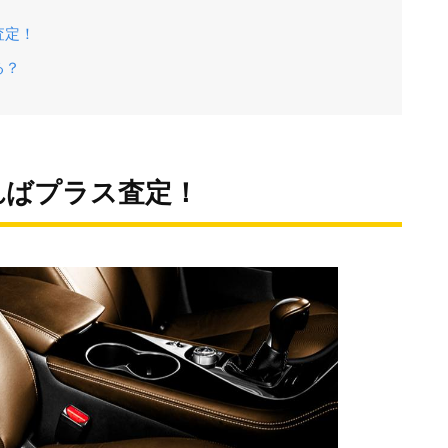
査定！
る？
ればプラス査定！