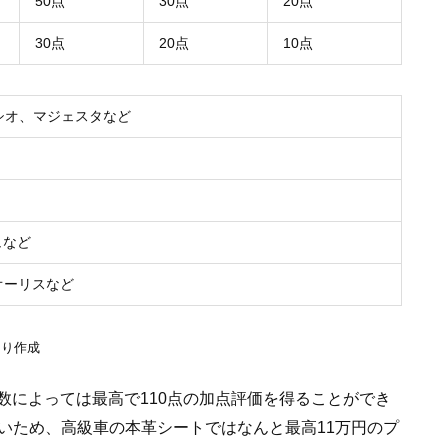
50点
30点
20点
30点
20点
10点
ルシオ、マジェスタなど
ュなど
オーリスなど
より作成
数によっては最高で110点の加点評価を得ることができ
が多いため、高級車の本革シートではなんと最高11万円のプ