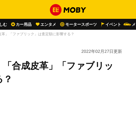
しむ
カー用品
エンタメ
モータースポーツ
イベント
メ
皮革」「ファブリック」は査定額に影響する？
2022年02月27日
更新
」「合成皮革」「ファブリッ
る？