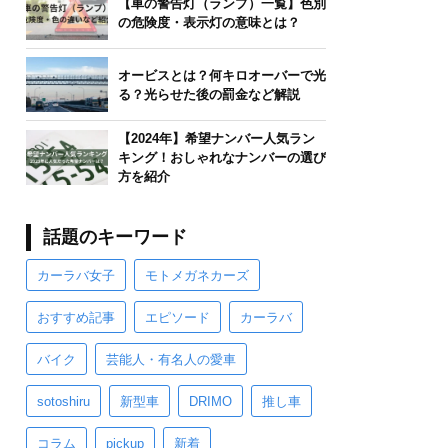
【車の警告灯（ランプ）一覧】色別
の危険度・表示灯の意味とは？
オービスとは？何キロオーバーで光
る？光らせた後の罰金など解説
【2024年】希望ナンバー人気ラン
キング！おしゃれなナンバーの選び
方を紹介
話題のキーワード
カーラバ女子
モトメガネカーズ
おすすめ記事
エピソード
カーラバ
バイク
芸能人・有名人の愛車
sotoshiru
新型車
DRIMO
推し車
コラム
pickup
新着