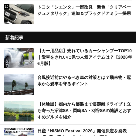
トヨタ「シエンタ」一部改良 新色「クリアベー
10
ジュメタリック」追加＆ブラックドアミラー採用
新着記事
【カー用品店】売れているカーシャンプーTOP10
｜愛車をきれいに保つ人気アイテムは？【2026年
6月版】
台風接近前にやるべき車の対策とは？飛来物・冠
水から愛車を守るポイント
【体験談】都内から姫路まで長距離ドライブ！立
ち寄った沼津SA・岡崎SA・刈谷SAの施設とおす
すめグルメを紹介
日産「NISMO Festival 2026」開催決定を発表