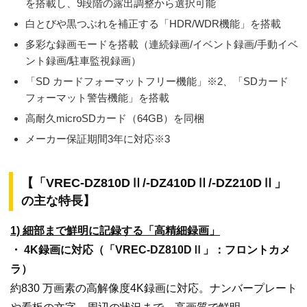
を搭載し、9段階の露出調整から選択可能
白とびや黒つぶれを補正する「HDR/WDR機能」を搭載
多彩な録画モードを搭載（連続録画/イベント録画/手動イベ
ント録画/駐車監視録画）
「SD カードフォーマットフリー機能」※2、「SDカード
フォーマット警告機能」を搭載
高耐久microSDカード（64GB）を同梱
メーカー保証期間3年に対応※3
【「VREC-DZ810DⅡ/-DZ410DⅡ/-DZ210DⅡ」
の主な特長】
1) 細部まで鮮明に記録する「高精細録画」
・ 4K録画に対応（「VREC-DZ810DⅡ」：フロントカメ
ラ）
約830 万画素の高解像度4K録画に対応。ナンバープレート