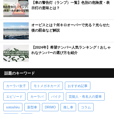
【車の警告灯（ランプ）一覧】色別の危険度・表
示灯の意味とは？
オービスとは？何キロオーバーで光る？光らせた
後の罰金など解説
【2024年】希望ナンバー人気ランキング！おしゃ
れなナンバーの選び方を紹介
話題のキーワード
カーラバ女子
モトメガネカーズ
おすすめ記事
エピソード
カーラバ
バイク
芸能人・有名人の愛車
sotoshiru
新型車
DRIMO
推し車
コラム