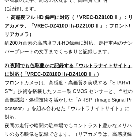
や看板の文字、周辺の状況まで、高画質で鮮明
に記録します。
・ 高感度フル HD 録画に対応（「VREC-DZ810DⅡ」：リ
アカメラ、「VREC-DZ410DⅡ/-DZ210DⅡ」：フロント/
リアカメラ）
約200万画素の高感度フルHD録画に対応。走行車両のナン
バープレートの文字までくっきりと記録します。
2) 夜間でも色彩豊かに記録する「ウルトラナイトサイト」
に対応 (「VREC-DZ810DⅡ/-DZ410DⅡ」)
フロントカメラは、高感度・高画質を実現する「STARVI
S™」技術を搭載したソニー製 CMOS センサーと、当社の
画像認識・処理技術を活かした「AI-ISP（Image Signal Pr
ocessor）」を組み合わせた「ウルトラナイトサイト」に
対応。
夜間の走行や暗闇の駐車場でもコントラスト豊かなメリハ
リのある映像を記録できます。（リアカメラは、高感度録