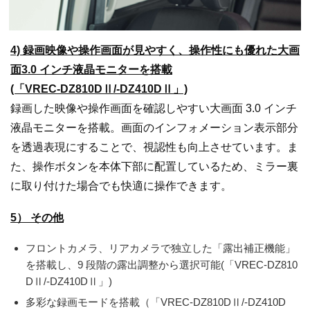
4) 録画映像や操作画面が見やすく、操作性にも優れた大画
面3.0 インチ液晶モニターを搭載
(「VREC-DZ810DⅡ/-DZ410DⅡ」)
録画した映像や操作画面を確認しやすい大画面 3.0 インチ
液晶モニターを搭載。画面のインフォメーション表示部分
を透過表現にすることで、視認性も向上させています。ま
た、操作ボタンを本体下部に配置しているため、ミラー裏
に取り付けた場合でも快適に操作できます。
5） その他
フロントカメラ、リアカメラで独立した「露出補正機能」
を搭載し、9 段階の露出調整から選択可能(「VREC-DZ810
DⅡ/-DZ410DⅡ」)
多彩な録画モードを搭載（「VREC-DZ810DⅡ/-DZ410D