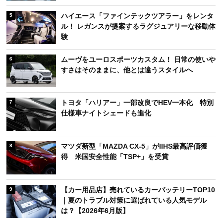
ハイエース「ファインテックツアラー」をレンタ
5
ル！ レガンスが提案するラグジュアリーな移動体
験
ムーヴをユーロスポーツカスタム！ 日常の使いや
6
すさはそのままに、他とは違うスタイルへ
トヨタ「ハリアー」一部改良でHEV一本化 特別
7
仕様車ナイトシェードも進化
マツダ新型「MAZDA CX-5」がIIHS最高評価獲
8
得 米国安全性能「TSP+」を受賞
【カー用品店】売れているカーバッテリーTOP10
9
｜夏のトラブル対策に選ばれている人気モデル
は？【2026年6月版】