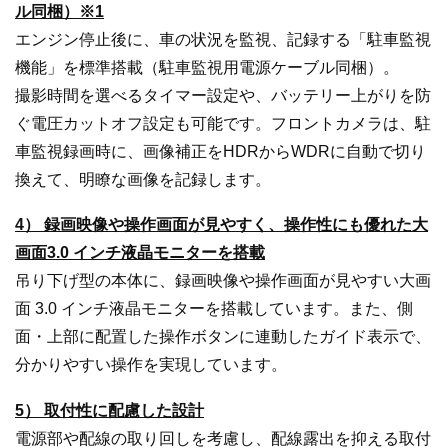
ル同梱）※1
エンジン停止後に、車の状況を監視、記録する「駐車監視
機能」を標準搭載（駐車監視用電源ケーブル同梱）。
撮影時間を選べるタイマー設定や、バッテリー上がりを防
ぐ電圧カットオフ設定も可能です。フロントカメラは、駐
車監視録画時に、画像補正をHDRからWDRに自動で切り
換えて、明瞭な画像を記録します。
4） 録画映像や操作画面が見やすく、操作性にも優れた大
画面3.0 インチ液晶モニターを搭載
吊り下げ型の本体に、録画映像や操作画面が見やすい大画
面 3.0 インチ液晶モニターを搭載しています。また、側
面・上部に配置した操作ボタンに連動したガイド表示で、
分かりやすい操作を実現しています。
5） 取付性に配慮した設計
電源部や配線の取り回しを考慮し、配線露出を抑える取付