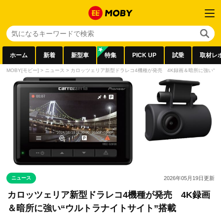
ホーム
新着
新型車
特集
PICK UP
試乗
取材レ
MOBY[モビー]
>
ニュース
>
カロッツェリア新型ドラレコ4機種が発売 4K録画＆暗所に強い“ウ
ニュース
2026年05月19日
更新
カロッツェリア新型ドラレコ4機種が発売 4K録画
＆暗所に強い“ウルトラナイトサイト”搭載