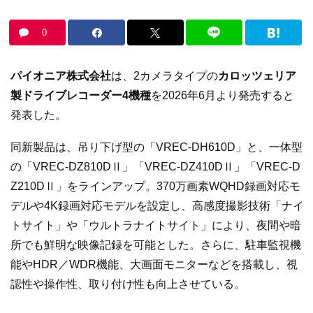
0
パイオニア株式会社
は、2カメラタイプの
カロッツェリア
製ドライブレコーダー4機種
を2026年6月より発売すると
発表した。
同新製品は、吊り下げ型の「VREC-DH610D」と、一体型
の「VREC-DZ810DⅡ」「VREC-DZ410DⅡ」「VREC-D
Z210DⅡ」をラインアップ。370万画素WQHD録画対応モ
デルや4K録画対応モデルを設定し、高感度撮影技術「ナイ
トサイト」や「ウルトラナイトサイト」により、夜間や暗
所でも鮮明な映像記録を可能とした。さらに、駐車監視機
能やHDR／WDR機能、大画面モニターなどを搭載し、視
認性や操作性、取り付け性も向上させている。