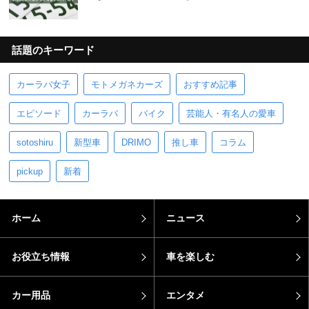
話題のキーワード
カーラバ女子
モトメガネカーズ
おすすめ記事
エピソード
カーラバ
バイク
芸能人・有名人の愛車
sotoshiru
新型車
DRIMO
推し車
コラム
pickup
新着
ホーム
ニュース
お役立ち情報
車を楽しむ
カー用品
エンタメ