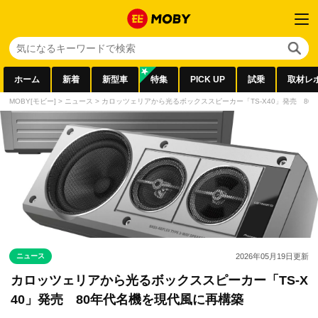
ホーム
新着
新型車
特集
PICK UP
試乗
取材レ
MOBY[モビー]
>
ニュース
>
カロッツェリアから光るボックススピーカー「TS-X40」発売 8
ニュース
2026年05月19日
更新
カロッツェリアから光るボックススピーカー「TS-X
40」発売 80年代名機を現代風に再構築