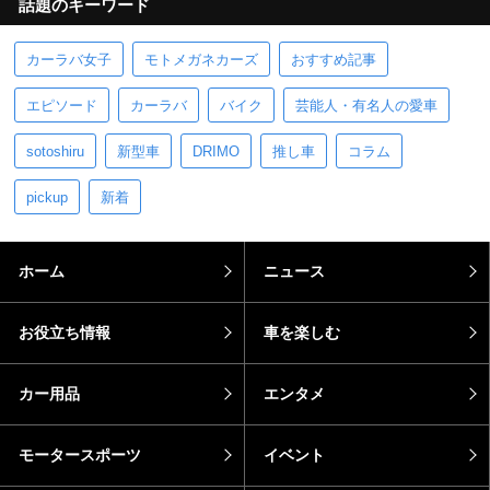
話題のキーワード
カーラバ女子
モトメガネカーズ
おすすめ記事
エピソード
カーラバ
バイク
芸能人・有名人の愛車
sotoshiru
新型車
DRIMO
推し車
コラム
pickup
新着
ホーム
ニュース
お役立ち情報
車を楽しむ
カー用品
エンタメ
モータースポーツ
イベント