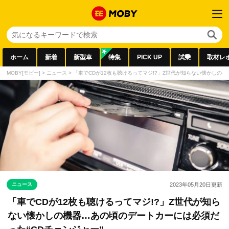
ホーム
新着
新型車
特集
PICK UP
試乗
取材レ
MOBY[モビー]
>
ニュース
>
「車でCDが12枚も聴けるってマジ!?」Z世代が知らない懐かしの機
ニュース
2023年05月20日
更新
「車でCDが12枚も聴けるってマジ!?」Z世代が知ら
ない懐かしの機器…あの頃のデートカーには必須だ