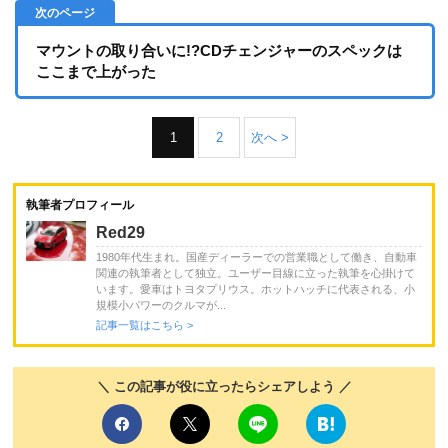
マウントの取り合いに!?CDチェンジャーのスペックは
ここまで上がった
1
2
次へ >
執筆者プロフィール
Red29
1980年代生まれ。国産ディーラーでの営業職として働き、自動車
関連の執筆者として独立。ユーザー目線に立った執筆を心掛けて
います。愛車はトヨタプリウス。ホットハッチに代表される、小
規模小パワーのクルマが...
記事一覧はこちら >
＼ この記事が役に立ったらシェアしよう ／