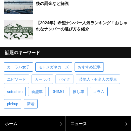
後の罰金など解説
【2024年】希望ナンバー人気ランキング！おしゃ
れなナンバーの選び方を紹介
話題のキーワード
カーラバ女子
モトメガネカーズ
おすすめ記事
エピソード
カーラバ
バイク
芸能人・有名人の愛車
sotoshiru
新型車
DRIMO
推し車
コラム
pickup
新着
ホーム
ニュース