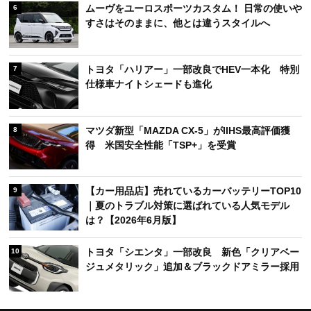
ムーヴをユーロスポーツカスタム！ 日常の使いや
6
すさはそのままに、他とは違うスタイルへ
トヨタ「ハリアー」一部改良でHEV一本化 特別
7
仕様車ナイトシェードも進化
マツダ新型「MAZDA CX-5」がIIHS最高評価獲
8
得 米国安全性能「TSP+」を受賞
【カー用品店】売れているカーバッテリーTOP10
9
｜夏のトラブル対策に選ばれている人気モデル
は？【2026年6月版】
トヨタ「シエンタ」一部改良 新色「クリアベー
10
ジュメタリック」追加＆ブラックドアミラー採用