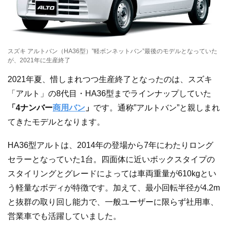
スズキ アルトバン（HA36型）”軽ボンネットバン”最後のモデルとなっていた
が、2021年に生産終了
2021年夏、惜しまれつつ生産終了となったのは、スズキ
「アルト」の8代目・HA36型までラインナップしていた
「4ナンバー
商用バン
」
です。通称”アルトバン”と親しまれ
てきたモデルとなります。
HA36型アルトは、2014年の登場から7年にわたりロング
セラーとなっていた1台。四面体に近いボックスタイプの
スタイリングとグレードによっては車両重量が610kgとい
う軽量なボディが特徴です。加えて、最小回転半径が4.2m
と抜群の取り回し能力で、一般ユーザーに限らず社用車、
営業車でも活躍していました。