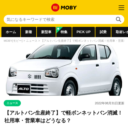
ホーム
新着
新型車
特集
PICK UP
試乗
取材レ
MOBY[モビー]
>
ニュース
>
【アルトバン生産終了】で軽ボンネットバン消滅！社用車・営業車
ニュース
2022年08月31日
更新
【アルトバン生産終了】で軽ボンネットバン消滅！
社用車・営業車はどうなる？