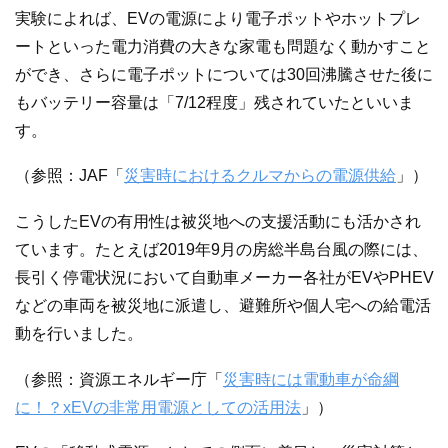
実験によれば、EVの電源により電子ポットやホットプレ
ートといった電力消費の大きな家電も問題なく動かすこと
ができ、さらに電子ポットについては30回沸騰させた後に
もバッテリー容量は「7/12程度」残されていたといいま
す。
（参照：JAF「
災害時におけるクルマからの電源供給
」）
こうしたEVの有用性は被災地への支援活動にも活かされ
ています。たとえば2019年9月の房総半島台風の際には、
長引く停電状況において自動車メーカー各社がEVやPHEV
などの車両を被災地に派遣し、避難所や個人宅への給電活
動を行いました。
（参照：資源エネルギー庁「
災害時には電動車が命綱
に！？xEVの非常用電源としての活用法
」）