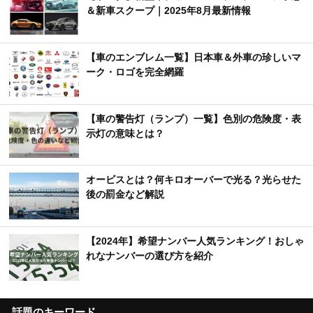
＆新車スクープ｜2025年8月最新情報
【車のエンブレム一覧】日本車＆外車の珍しいマ
ーク・ロゴを完全網羅
【車の警告灯（ランプ）一覧】色別の危険度・表
示灯の意味とは？
オービスとは？何キロオーバーで光る？光らせた
後の罰金など解説
【2024年】希望ナンバー人気ランキング！おしゃ
れなナンバーの選び方を紹介
話題のキーワード