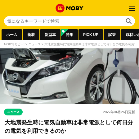
ホーム
新着
新型車
特集
PICK UP
試乗
取材レ
MOBY[モビー]
>
ニュース
>
大地震発生時に電気自動車は非常電源として何日分の電気を利用で
ニュース
2022年04月26日
更新
大地震発生時に電気自動車は非常電源として何日分
の電気を利用できるのか