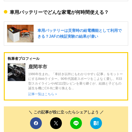
車用バッテリーでどんな家電が何時間使える？
執筆者プロフィール
鹿間羊市
1986年生まれ。「車好き以外にもわかりやすい記事」をモットー
にするWebライター。90年代国産スポーツをこよなく愛し、R33
型スカイラインやAE111型レビンを乗り継ぐが、結婚と子どもの
誕生を機にCX-8に乗り換える...
記事一覧はこちら >
＼ この記事が役に立ったらシェアしよう ／