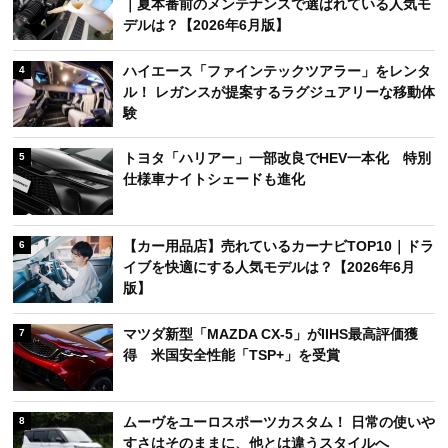
｜夏本番前のメンテナンスで選ばれている人気モ
デルは？【2026年6月版】
ハイエース「ファインテックツアラー」をレンタ
4
ル！ レガンスが提案するラグジュアリーな移動体
験
トヨタ「ハリアー」一部改良でHEV一本化 特別
5
仕様車ナイトシェードも進化
【カー用品店】売れているカーナビTOP10｜ドラ
6
イブを快適にする人気モデルは？【2026年6月
版】
マツダ新型「MAZDA CX-5」がIIHS最高評価獲
7
得 米国安全性能「TSP+」を受賞
ムーヴをユーロスポーツカスタム！ 日常の使いや
8
すさはそのままに、他とは違うスタイルへ