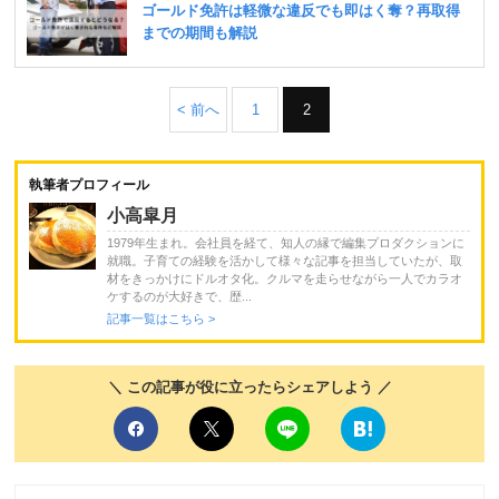
< 前へ
1
2
執筆者プロフィール
小高皐月
1979年生まれ。会社員を経て、知人の縁で編集プロダクションに
就職。子育ての経験を活かして様々な記事を担当していたが、取
材をきっかけにドルオタ化。クルマを走らせながら一人でカラオ
ケするのが大好きで、歴...
記事一覧はこちら >
＼ この記事が役に立ったらシェアしよう ／