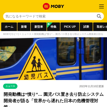
ホーム
新着
新型車
特集
PICK UP
試乗
取材レ
MOBY[モビー]
>
ニュース
>
開発動機は“憤り”… 園児バス置き去り防止システム開発者が語る
ニュース
2022年11月10日
更新
開発動機は“憤り”… 園児バス置き去り防止システム
開発者が語る「世界から遅れた日本の危機管理対