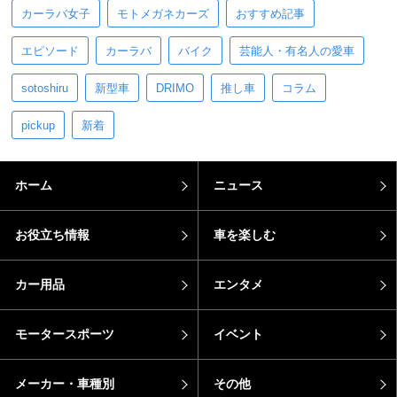
カーラバ女子
モトメガネカーズ
おすすめ記事
エピソード
カーラバ
バイク
芸能人・有名人の愛車
sotoshiru
新型車
DRIMO
推し車
コラム
pickup
新着
ホーム
ニュース
お役立ち情報
車を楽しむ
カー用品
エンタメ
モータースポーツ
イベント
メーカー・車種別
その他