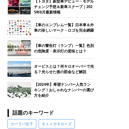
【トヨタ】新型車デビュー・モデル
チェンジ予想＆新車スクープ｜202
5年8月最新情報
【車のエンブレム一覧】日本車＆外
車の珍しいマーク・ロゴを完全網羅
【車の警告灯（ランプ）一覧】色別
の危険度・表示灯の意味とは？
オービスとは？何キロオーバーで光
る？光らせた後の罰金など解説
【2024年】希望ナンバー人気ラン
キング！おしゃれなナンバーの選び
方を紹介
話題のキーワード
カーラバ女子
モトメガネカーズ