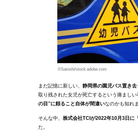
©Satoshi/stock.adobe.com
まだ記憶に新しい、
静岡県の園児バス置き去
取り残された女児が死亡するという痛ましい
の目”に頼ること自体が間違い
なのかも知れ
そんな中、
株式会社TCIが2022年10月3
た。