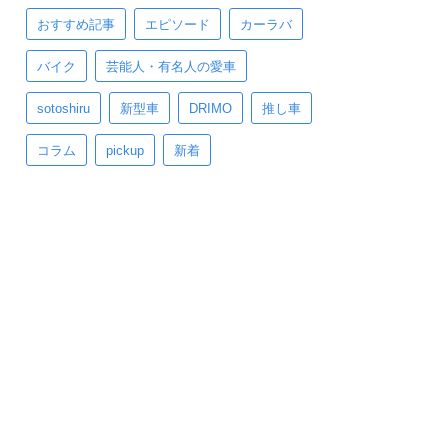
おすすめ記事
エピソード
カーラバ
バイク
芸能人・有名人の愛車
sotoshiru
新型車
DRIMO
推し車
コラム
pickup
新着