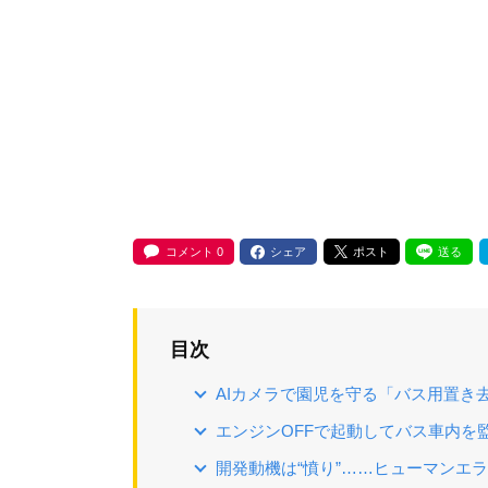
コメント
0
シェア
ポスト
送る
目次
AIカメラで園児を守る「バス用置き
エンジンOFFで起動してバス車内を
開発動機は“憤り”……ヒューマンエ