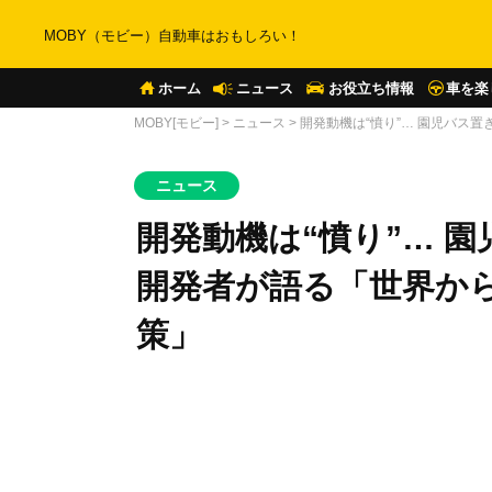
MOBY（モビー）自動車はおもしろい！
ホーム
ニュース
お役立ち情報
車を楽
MOBY[モビー]
>
ニュース
>
開発動機は“憤り”… 園児バス
ニュース
開発動機は“憤り”… 
開発者が語る「世界か
策」