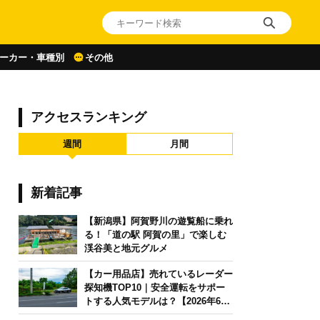
ーカー・車種別
その他
アクセスランキング
週間
月間
新着記事
【新潟県】阿賀野川の遊覧船に乗れ
る！「道の駅 阿賀の里」で楽しむ
渓谷美と地元グルメ
【カー用品店】売れているレーダー
探知機TOP10｜安全運転をサポー
トする人気モデルは？【2026年6月
版】