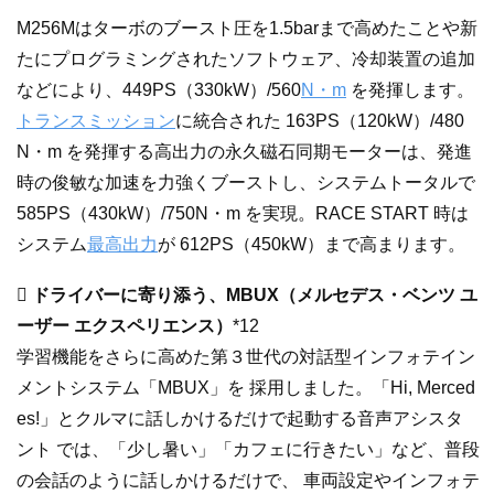
M256Mはターボのブースト圧を1.5barまで高めたことや新
たにプログラミングされたソフトウェア、冷却装置の追加
などにより、449PS（330kW）/560
N・m
を発揮します。
トランスミッション
に統合された 163PS（120kW）/480
N・m を発揮する高出力の永久磁石同期モーターは、発進
時の俊敏な加速を力強くブーストし、システムトータルで
585PS（430kW）/750N・m を実現。RACE START 時は
システム
最高出力
が 612PS（450kW）まで高まります。
 ドライバーに寄り添う、MBUX（メルセデス・ベンツ ユ
ーザー エクスペリエンス）
*12
学習機能をさらに高めた第３世代の対話型インフォテイン
メントシステム「MBUX」を 採用しました。「Hi, Merced
es!」とクルマに話しかけるだけで起動する音声アシスタ
ント では、「少し暑い」「カフェに行きたい」など、普段
の会話のように話しかけるだけで、 車両設定やインフォテ