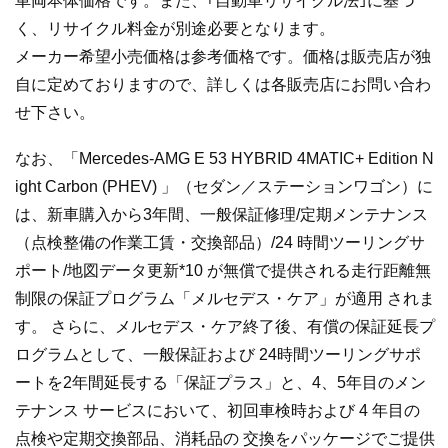
車両本体価格です。また、｢自動車リサイクル法｣に基づ
く、リサイクル料金が別途必要となります。
メーカー希望小売価格は参考価格です。価格は販売店が独
自に定めておりますので、詳しくは各販売店にお問い合わ
せ下さい。
なお、「Mercedes-AMG E 53 HYBRID 4MATIC+ Edition N
ight Carbon (PHEV) 」（セダン／ステーションワゴン）に
は、新車購入から3年間、一般保証修理/定期メンテナンス
（点検整備の作業工賃・交換部品）/24 時間ツーリングサ
ポート/地図データ更新*10 が無償で提供される走行距離無
制限の保証プログラム「メルセデス・ケア」が適用 されま
す。 さらに、メルセデス・ケア終了後、有償の保証延長プ
ログラムとして、一般保証および 24時間ツーリングサポ
ートを2年間延長する「保証プラス」と、4、5年目のメン
テナンス サービスにおいて、初回車検時および 4 年目の
点検や定期交換部品、消耗品の 交換をパッケージでご提供