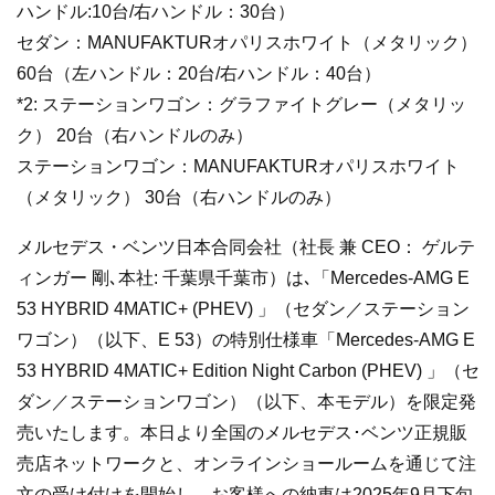
ハンドル:10台/右ハンドル：30台）
セダン：MANUFAKTURオパリスホワイト（メタリック）
60台（左ハンドル：20台/右ハンドル：40台）
*2: ステーションワゴン：グラファイトグレー（メタリッ
ク） 20台（右ハンドルのみ）
ステーションワゴン：MANUFAKTURオパリスホワイト
（メタリック） 30台（右ハンドルのみ）
メルセデス・ベンツ日本合同会社（社長 兼 CEO： ゲルテ
ィンガー 剛､本社: 千葉県千葉市）は､「Mercedes-AMG E
53 HYBRID 4MATIC+ (PHEV) 」（セダン／ステーション
ワゴン）（以下、E 53）の特別仕様車「Mercedes-AMG E
53 HYBRID 4MATIC+ Edition Night Carbon (PHEV) 」（セ
ダン／ステーションワゴン）（以下、本モデル）を限定発
売いたします。本日より全国のメルセデス･ベンツ正規販
売店ネットワークと、オンラインショールームを通じて注
文の受け付けを開始し、お客様への納車は2025年9月下旬