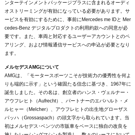
ンターテインメントパッケージプラスに含まれるオーディ
オストリーミングが有効になっている必要があります。サ
ービスを有効にするために、事前にMercedes me IDと Mer
cedes-Benz デジタルプロダクトの利用約款への同意が必
要です。また、車両と対応するユーザーアカウントとのペ
アリング、および情報通信サービスへの申込が必要となり
ます。
メルセデスAMGについて
AMGは、「モータースポーツこそが技術力の優秀性を何よ
りも端的に示す」という確固たる信念に基づき、1967年に
誕生しました。その名は、創立者のハンス・ヴェルナー・
アウフレヒト（Aufrecht）、パートナーのエバハルト・メ
ルヒャー（Melcher）、アウフレヒトの出生地グローザス
パッハ（Grossaspach）の頭文字から取られています。当
初はメルセデス･ベンツの市販車をベースに独自の改良を
施したレーシングマシンを製造し、数々のレースにおいて