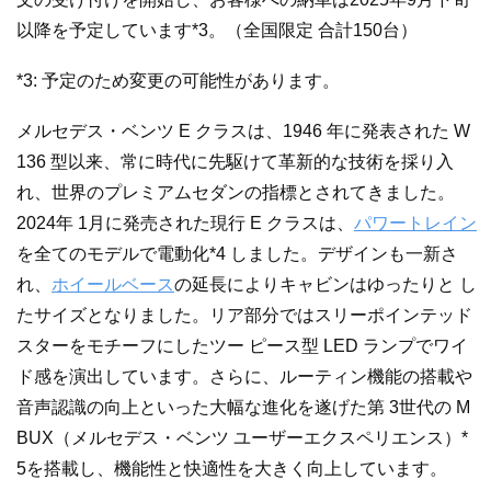
以降を予定しています*3。（全国限定 合計150台）
*3: 予定のため変更の可能性があります。
メルセデス・ベンツ E クラスは、1946 年に発表された W
136 型以来、常に時代に先駆けて革新的な技術を採り入
れ、世界のプレミアムセダンの指標とされてきました。
2024年 1月に発売された現行 E クラスは、
パワートレイン
を全てのモデルで電動化*4 しました。デザインも一新さ
れ、
ホイールベース
の延長によりキャビンはゆったりと し
たサイズとなりました。リア部分ではスリーポインテッド
スターをモチーフにしたツー ピース型 LED ランプでワイ
ド感を演出しています。さらに、ルーティン機能の搭載や
音声認識の向上といった大幅な進化を遂げた第 3世代の M
BUX（メルセデス・ベンツ ユーザーエクスペリエンス）*
5を搭載し、機能性と快適性を大きく向上しています。