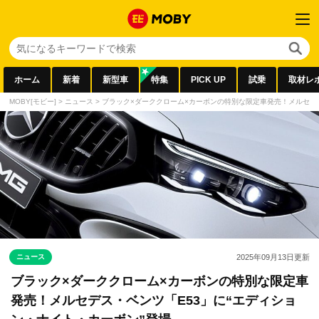
ホーム
新着
新型車
特集
PICK UP
試乗
取材レ
MOBY[モビー]
>
ニュース
>
ブラック×ダーククローム×カーボンの特別な限定車発売！メルセデス
ニュース
2025年09月13日
更新
ブラック×ダーククローム×カーボンの特別な限定車
発売！メルセデス・ベンツ「E53」に“エディショ