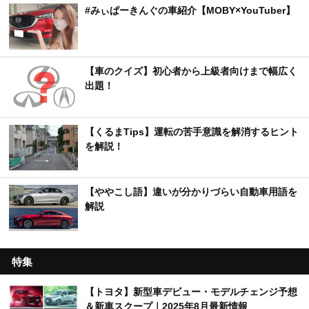
#みぃぱーきんぐの車紹介【MOBY×YouTuber】
【車のクイズ】初心者から上級者向けまで幅広く
出題！
【くるまTips】運転の苦手意識を解消するヒント
を解説！
【ややこし語】違いが分かりづらい自動車用語を
解説
特集
【トヨタ】新型車デビュー・モデルチェンジ予想
＆新車スクープ｜2025年8月最新情報