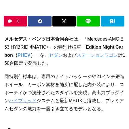
0
メルセデス・ベンツ日本合同会社
は、「Mercedes-AMG E
53 HYBRID 4MATIC+」の特別仕様車
「Edition Night Car
bon（
PHEV
）」
を、
セダン
および
ステーションワゴン
計1
50台限定で発売した。
同特別仕様車は、専用のナイトパッケージや21インチ鍛造
ホイール、カーボン素材を随所に配した内外装により、ス
ポーティかつ洗練されたスタイルを実現。高出力プラグイ
ン
ハイブリッド
システムと最新MBUXも搭載し、プレミア
ムセダンの魅力を一層引き立てるモデルとなる。