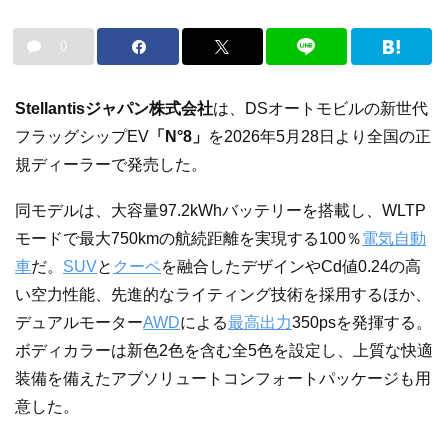
0
Stellantisジャパン株式会社
は、DSオートモビルの新世代
フラッグシップEV
「N°8」
を2026年5月28日より全国の正
規ディーラーで発売した。
同モデルは、大容量97.2kWhバッテリーを搭載し、WLTP
モードで最大750kmの航続距離を実現する100％
電気自動
車
だ。
SUV
と
クーペ
を融合したデザインやCd値0.24の高
い空力性能、先進的なライティング技術を採用するほか、
デュアルモーター
AWD
による
最高出力
350psを発揮する。
ボディカラーは新色2色を含む全5色を設定し、上質な快適
装備を備えたアブソリュートコンフォートパッケージも用
意した。