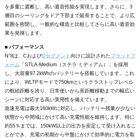
を多重に遮断し、高い遮音性能を実現します。さらに、3
層目のシーリングをドア下部まで延長することで、より広
範囲を密閉し、一般的な構造と比較してさらに高い遮音効
果を発揮します。
■ パフォーマンス
N°8は、Cおよび
Dセグメント
向けに設計された
プラットフ
ォーム
「STLA-Medium（ステラ ミディアム）」を採用
し、大容量97.2kWhのバッテリーを搭載しています。これ
により、WLTPモードで750kmというクラストップレベル
の航続距離を誇り、日常使いから長距離移動までの幅広い
シーンに対応する高い実用性を備えています。
急速充電は最大160kWに対応し、バッテリー残量が少ない
状態から中間域にかけて高い充電性能を維持します。特に
約55％までは、150kW以上の出力を安定して受け入れるこ
とができ、充電の初期から中盤にかけて効率的に電力を取