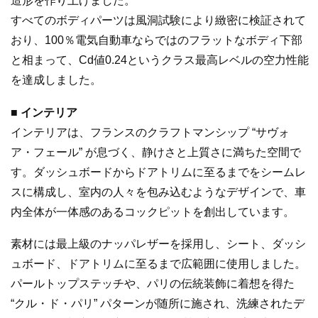
造形を作り上げました。
すべてのボディパーツは風洞試験により緻密に検証されて
おり、100％電気自動車ならではのフラットなボディ下部
と相まって、Cd値0.24というクラス最高レベルの空力性能
を達成しました。
■ インテリア
インテリアは、フランスのクラフトマンシップ “サヴォ
ア・フェール” が息づく、静けさと上質さに満ちた空間で
す。ダッシュボードからドアトリムに至るまでをシームレ
スに構成し、室内の人々を包み込むようなデザインで、車
内全体が一体感のあるコックピットを創出しています。
素材には最上級のナッパレザーを採用し、シート、ダッシ
ュボード、ドアトリムに至るまで広範囲に使用しました。
パールトップステッチや、パリの伝統装飾に着想を得た
“クル・ド・パリ” パターンが随所に施され、洗練されたデ