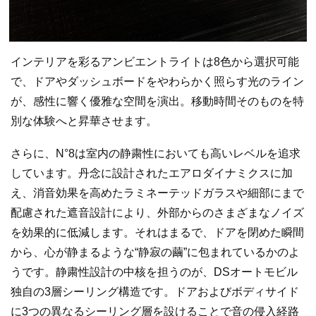
インテリアを彩るアンビエントライトは8色から選択可能
で、ドアやダッシュボードをやわらかく照らす光のライン
が、感性に響く優雅な空間を演出。移動時間そのものを特
別な体験へと昇華させます。
さらに、N°8は室内の静粛性においても高いレベルを追求
しています。丹念に設計されたエアロダイナミクスに加
え、消音効果を高めたラミネーテッドガラスや細部にまで
配慮された遮音設計により、外部からのさまざまなノイズ
を効果的に低減します。それはまるで、ドアを閉めた瞬間
から、心が静まるような“静寂の繭”に包まれているかのよ
うです。静粛性設計の中核を担うのが、DSオートモビル
独自の3層シーリング構造です。ドアおよびボディサイド
に3つの異なるシーリング層を設けることで音の侵入経路