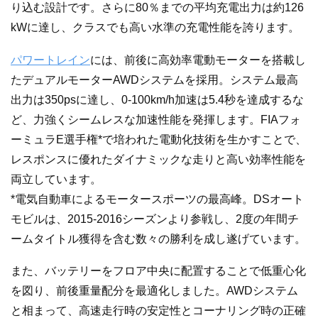
り込む設計です。さらに80％までの平均充電出力は約126
kWに達し、クラスでも高い水準の充電性能を誇ります。
パワートレイン
には、前後に高効率電動モーターを搭載し
たデュアルモーターAWDシステムを採用。システム最高
出力は350psに達し、0-100km/h加速は5.4秒を達成するな
ど、力強くシームレスな加速性能を発揮します。FIAフォ
ーミュラE選手権*で培われた電動化技術を生かすことで、
レスポンスに優れたダイナミックな走りと高い効率性能を
両立しています。
*電気自動車によるモータースポーツの最高峰。DSオート
モビルは、2015-2016シーズンより参戦し、2度の年間チ
ームタイトル獲得を含む数々の勝利を成し遂げています。
また、バッテリーをフロア中央に配置することで低重心化
を図り、前後重量配分を最適化しました。AWDシステム
と相まって、高速走行時の安定性とコーナリング時の正確