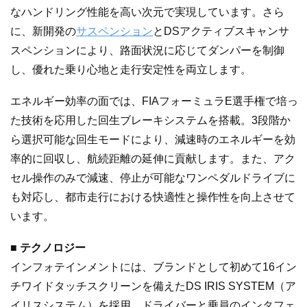
なハンドリング性能を高い次元で実現しています。さら
に、新開発の
サスペンション
とDSアクティブスキャンサ
スペンションにより、路面状況に応じてダンパーを制御
し、優れた乗り心地と走行安定性を両立します。
エネルギー効率の面では、FIAフォーミュラE選手権で培っ
た技術を応用した回生ブレーキシステムを搭載。3段階か
ら選択可能な回生モードにより、減速時のエネルギーを効
率的に回収し、航続距離の延伸に貢献します。また、アク
セル操作のみで減速、停止が可能なワンペダルドライブに
も対応し、都市走行における快適性と操作性を向上させて
います。
■ テクノロジー
インフォテインメントには、ブランドとして初めて16イン
チワイドタッチスクリーンを備えたDS IRIS SYSTEM（ア
イリスシステム）を採用。ドライバーと乗員のインタフェ