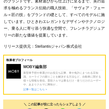
のブランドです。素材選びから仕上げに至るまで、美の追
求を極めるフランス伝統の職人技術、「サヴォア・フェー
ル＝匠の技」をブランドの礎として、すべてのモデルに施
しています。ひときわエレガントなデザインやテクノロジ
ー、乗る人に寄り添う快適な空間で、フレンチラグジュア
リーの新たな価値を提案しています。
リリース提供元：Stellantisジャパン株式会社
執筆者プロフィール
MOBY編集部
新型車予想や車選びのお役立ち記事、車や免許にまつわる豆知
識、カーライフの困りごとを解決する方法など、自動車に関する
様々な情報を発信。普段クルマは乗るだけ・使うだけのユーザー
や、あまりクルマに興味が...
記事一覧はこちら >
＼ この記事が役に立ったらシェアしよう ／