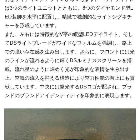
は3つのライトユニットとともに、8つのダイヤモンド型L
ED装飾を水平に配置し、精緻で独創的なライトシグネチ
ャーを形成しています。
また、左右には特徴的なV字の縦型LEDデイライト、そし
てDSライトブレードがワイドなフォルムを強調し、路上
での強い存在感を生み出します。さらに、フロントには光
のラインが流れるように輝くDSルミナススクリーンを搭
載。流れ星のように煌めく光が印象的な表情を生み出す
上、空気の流入を抑える構造により空力性能の向上にも貢
献しています。中央には発光するDSロゴが配され、ブラ
ンドのブランドアイデンティティを印象的に表現します。