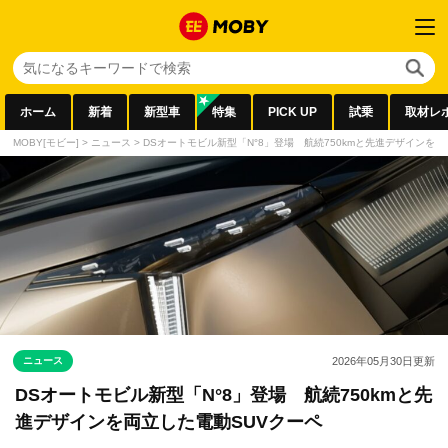
ホーム
新着
新型車
特集
PICK UP
試乗
取材レ
MOBY[モビー]
>
ニュース
>
DSオートモビル新型「N°8」登場 航続750kmと先進デザインを両
ニュース
2026年05月30日
更新
DSオートモビル新型「N°8」登場 航続750kmと先
進デザインを両立した電動SUVクーペ